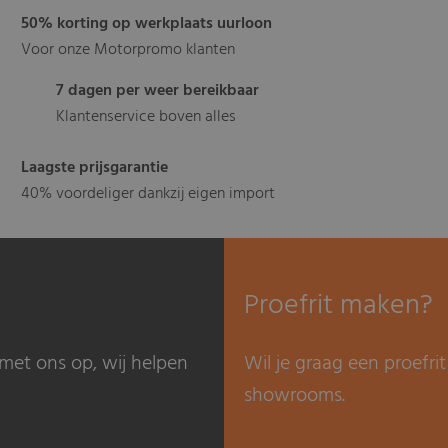
50% korting op werkplaats uurloon
Voor onze Motorpromo klanten
7 dagen per weer bereikbaar
Klantenservice boven alles
Laagste prijsgarantie
40% voordeliger dankzij eigen import
Proefrit maken?
met ons op, wij helpen
Wil je graag een proefr
showrooms.