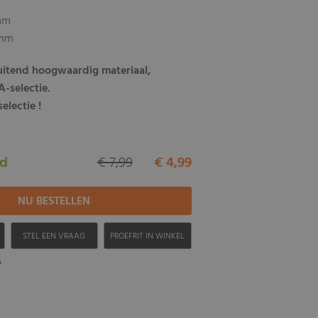
5mm
8mm
luitend hoogwaardig materiaal,
-selectie.
electie !
ad
€ 7,99
€ 4,99
H
STEL EEN VRAAG
PROEFRIT IN WINKEL
b