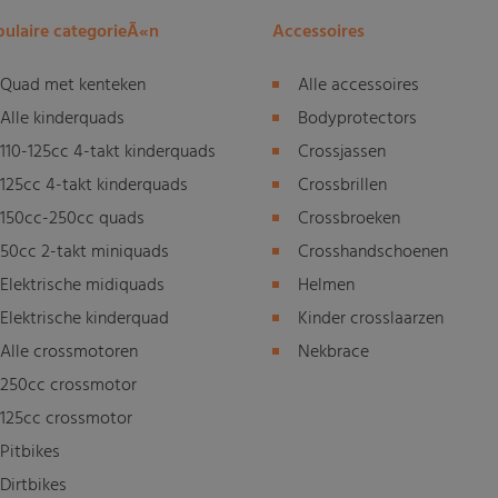
ulaire categorieÃ«n
Accessoires
Quad met kenteken
Alle accessoires
Alle kinderquads
Bodyprotectors
110-125cc 4-takt kinderquads
Crossjassen
125cc 4-takt kinderquads
Crossbrillen
150cc-250cc quads
Crossbroeken
50cc 2-takt miniquads
Crosshandschoenen
Elektrische midiquads
Helmen
Elektrische kinderquad
Kinder crosslaarzen
Alle crossmotoren
Nekbrace
250cc crossmotor
125cc crossmotor
Pitbikes
Dirtbikes