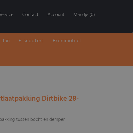
Service
Contact
Account
Mandje (0)
E-fun
E-scooters
Brommobiel
tlaatpakking Dirtbike 28-
tpakking tussen bocht en demper