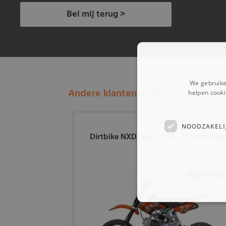
Bel mij terug >
We gebruike
Andere klanten bekeken ook:
helpen cooki
NOODZAKELI
Dirtbike NXD Sport 125cc 17/14 orang