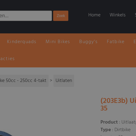
Home
Winkels
Kinderquads
Mini Bikes
Buggy's
Fatbike
 acties
ike 50cc - 250cc 4-takt
>
Uitlaten
(203E3b) Ui
35
Product
: Uitlaa
Type
: Dirtbike