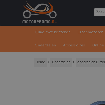
Quad met kenteken
Crossmotoren
Onderdelen
Accessoires
Online
Home
>
Onderdelen
>
onderdelen Dirtb