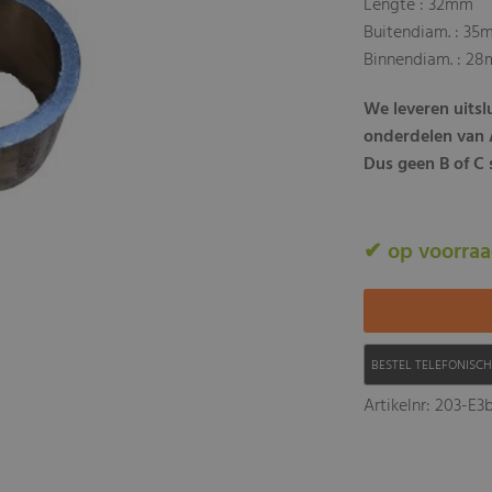
Lengte : 32mm
Buitendiam. : 3
Binnendiam. : 2
We leveren uits
onderdelen van A
Dus geen B of C s
✔ op voorra
BESTEL TELEFONISC
Artikelnr: 203-E3