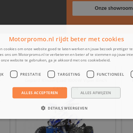
Onze showroom
Motorpromo.nl rijdt beter met cookies
n cookies om onze website goed te laten werken en jouw bezoek prettiger t
es ons om Motorpromo.nl te verbeteren en beter af te stemmen op jouw int
onze website te gebruiken, ga je akkoord met ons cookiebeleid.
Lees verder
JK
PRESTATIE
TARGETING
FUNCTIONEEL
e
Gepard Kinderquad 1000W Viper 8inch
Cardan Blue
ALLES ACCEPTEREN
ALLES AFWIJZEN
DETAILS WEERGEVEN