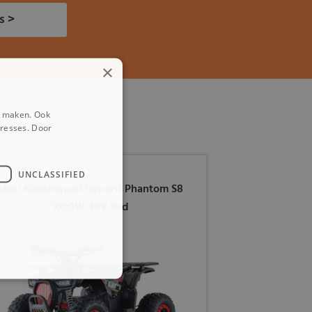
s >
×
e maken. Ook
eresses. Door
UNCLASSIFIED
Maxi Kinderquad Gepard Phantom S8
1000W 48V Red