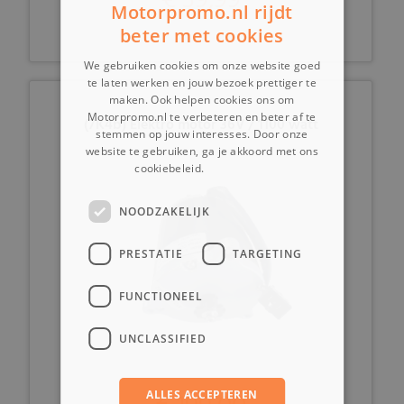
Motorpromo.nl rijdt
beter met cookies
We gebruiken cookies om onze website goed
te laten werken en jouw bezoek prettiger te
maken. Ook helpen cookies ons om
Motorpromo.nl te verbeteren en beter af te
(7K4b) Elektro motor 36V / 1100 watt
stemmen op jouw interesses. Door onze
website te gebruiken, ga je akkoord met ons
cookiebeleid.
Lees verder
NOODZAKELIJK
PRESTATIE
TARGETING
FUNCTIONEEL
UNCLASSIFIED
ALLES ACCEPTEREN