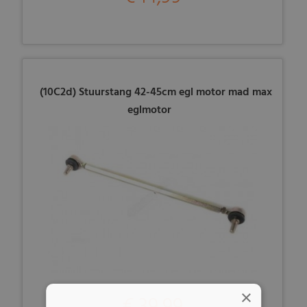
(10C2d) Stuurstang 42-45cm egl motor mad max
eglmotor
×
€ 39,99