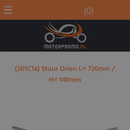
☰
(0)
(201C1a) Stuur Orion L= 720mm /
H= 140mm