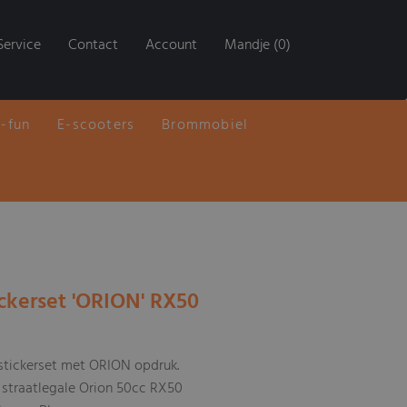
Service
Contact
Account
Mandje (0)
E-fun
E-scooters
Brommobiel
ickerset 'ORION' RX50
 stickerset met ORION opdruk.
 straatlegale Orion 50cc RX50