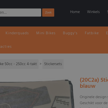
Home
Winkels
Kinderquads
Mini Bikes
Buggy's
Fatbike
 acties
ike 50cc - 250cc 4-takt
>
Stickersets
(20C2a) St
blauw
Originele design
Geschikt voor de