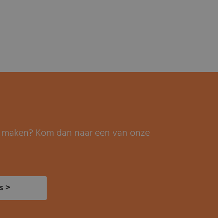
it maken? Kom dan naar een van onze
s >