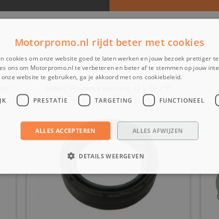
Motorpromo.nl rijdt beter met cookies
n cookies om onze website goed te laten werken en jouw bezoek prettiger t
es ons om Motorpromo.nl te verbeteren en beter af te stemmen op jouw int
onze website te gebruiken, ga je akkoord met ons cookiebeleid.
Lees verder
mm)
(8J6c) Voorvork keerring 33 x 46 x 11
JK
PRESTATIE
TARGETING
FUNCTIONEEL
ALLES ACCEPTEREN
ALLES AFWIJZEN
DETAILS WEERGEVEN