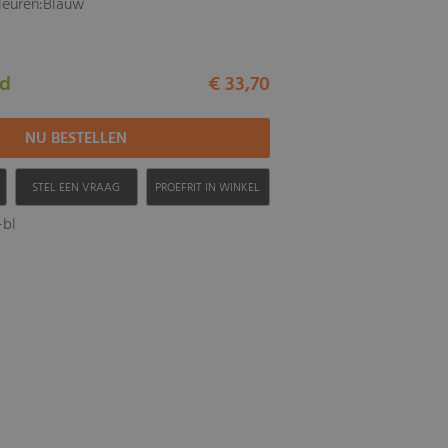
kleuren:Blauw
ad
€ 33,70
H
STEL EEN VRAAG
PROEFRIT IN WINKEL
-bl