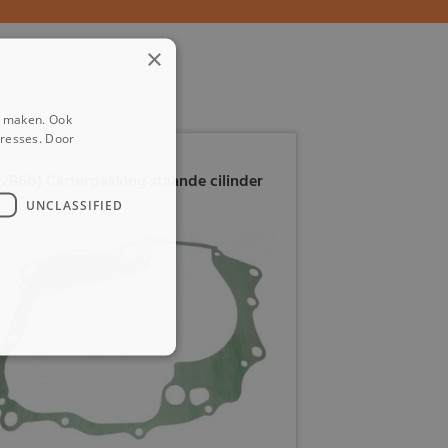
×
e maken. Ook
eresses. Door
(2B6b) Carterpakking staande cilinder
UNCLASSIFIED