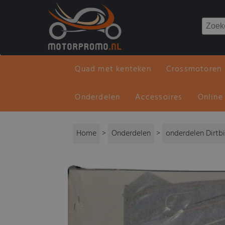
Quad met kenteken
Crossmotoren
Onderdelen
Accessoires
Online
Home
>
Onderdelen
>
onderdelen Dirtb