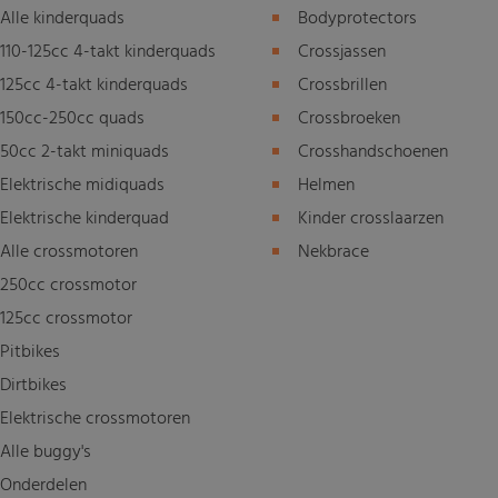
Alle kinderquads
Bodyprotectors
110-125cc 4-takt kinderquads
Crossjassen
125cc 4-takt kinderquads
Crossbrillen
150cc-250cc quads
Crossbroeken
50cc 2-takt miniquads
Crosshandschoenen
Elektrische midiquads
Helmen
Elektrische kinderquad
Kinder crosslaarzen
Alle crossmotoren
Nekbrace
250cc crossmotor
125cc crossmotor
Pitbikes
Dirtbikes
Elektrische crossmotoren
Alle buggy's
Onderdelen