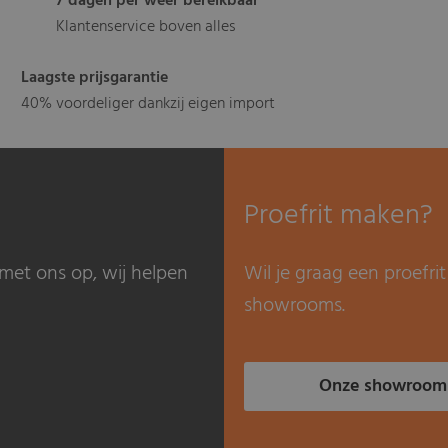
7 dagen per weer bereikbaar
Klantenservice boven alles
Laagste prijsgarantie
40% voordeliger dankzij eigen import
Proefrit maken?
met ons op, wij helpen
Wil je graag een proefr
showrooms.
Onze showroom