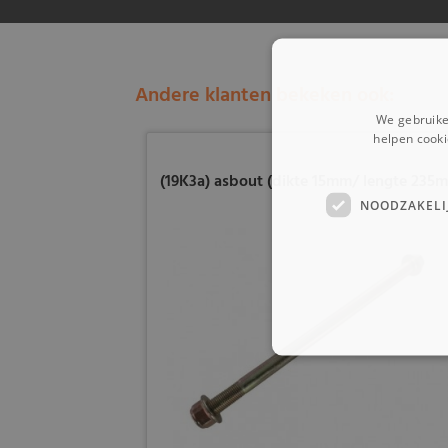
Andere klanten bekeken ook:
We gebruike
helpen cooki
(19K3a) asbout (dikte 15mm/ lengte 235
NOODZAKELI