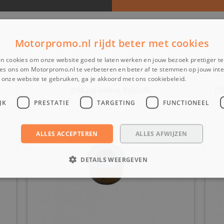
Motorpromo.nl rijdt beter met cookies
n cookies om onze website goed te laten werken en jouw bezoek prettiger t
es ons om Motorpromo.nl te verbeteren en beter af te stemmen op jouw int
onze website te gebruiken, ga je akkoord met ons cookiebeleid.
Lees verder
(14E2e) vulbus 9x20x15
(3
JK
PRESTATIE
TARGETING
FUNCTIONEEL
ALLES ACCEPTEREN
ALLES AFWIJZEN
DETAILS WEERGEVEN