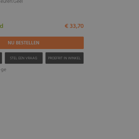
leuren:Geel
ad
€ 33,70
H
STEL EEN VRAAG
PROEFRIT IN WINKEL
-ge