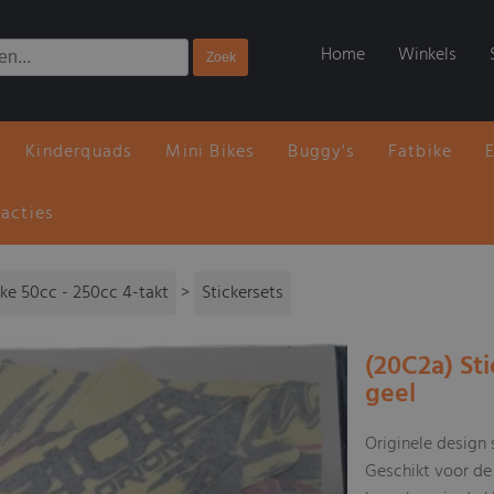
Home
Winkels
Kinderquads
Mini Bikes
Buggy's
Fatbike
 acties
ike 50cc - 250cc 4-takt
>
Stickersets
(20C2a) St
geel
Originele design
Geschikt voor de