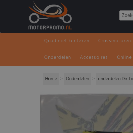
Quad met kenteken
Crossmotoren
Onderdelen
Accessoires
Online
Home
>
Onderdelen
>
onderdelen Dirtb