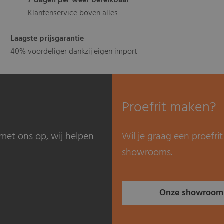
7 dagen per weer bereikbaar
Klantenservice boven alles
Laagste prijsgarantie
40% voordeliger dankzij eigen import
Proefrit maken?
met ons op, wij helpen
Wil je graag een proefr
showrooms.
Onze showroom