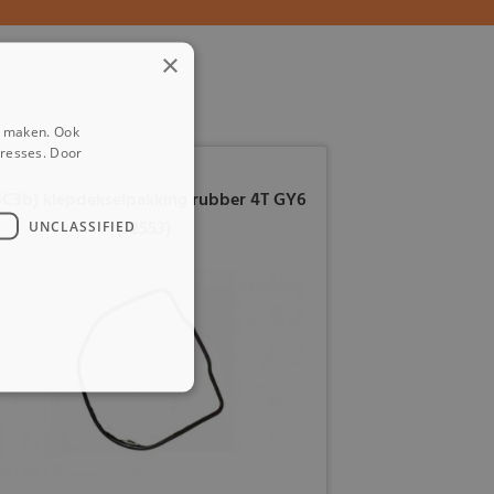
×
e maken. Ook
eresses. Door
5C3b) klepdekselpakking rubber 4T GY6
(32553)
UNCLASSIFIED