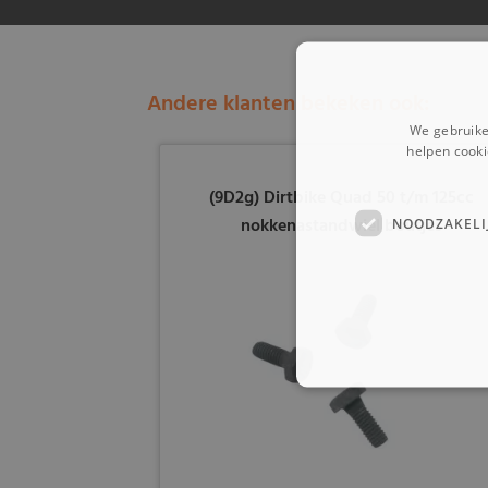
Andere klanten bekeken ook:
We gebruike
helpen cooki
(9D2g) Dirtbike Quad 50 t/m 125cc
nokkenastandwiel boutjes
NOODZAKELI