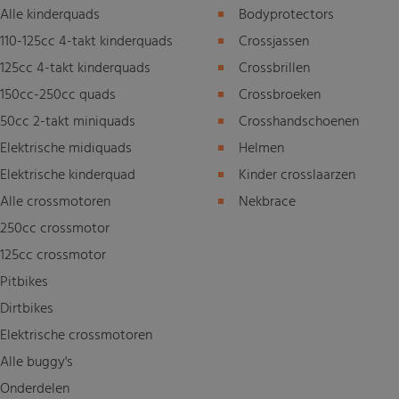
Alle kinderquads
Bodyprotectors
110-125cc 4-takt kinderquads
Crossjassen
125cc 4-takt kinderquads
Crossbrillen
150cc-250cc quads
Crossbroeken
50cc 2-takt miniquads
Crosshandschoenen
Elektrische midiquads
Helmen
Elektrische kinderquad
Kinder crosslaarzen
Alle crossmotoren
Nekbrace
250cc crossmotor
125cc crossmotor
Pitbikes
Dirtbikes
Elektrische crossmotoren
Alle buggy's
Onderdelen