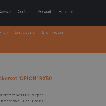
Service
Contact
Account
Mandje (0)
E-fun
E-scooters
Brommobiel
ickerset 'ORION' RX50
 stickerset met ORION opdruk.
 straatlegale Orion 50cc RX50