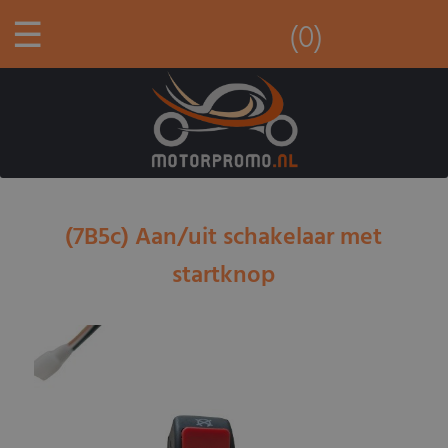
☰
(0)
(7B5c) Aan/uit schakelaar met
startknop