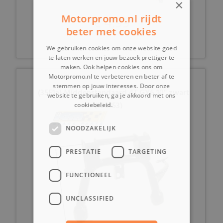
×
€ 4,99
Motorpromo.nl rijdt
beter met cookies
We gebruiken cookies om onze website goed
te laten werken en jouw bezoek prettiger te
maken. Ook helpen cookies ons om
Motorpromo.nl te verbeteren en beter af te
stemmen op jouw interesses. Door onze
(35F1a) Middenstandaard 4T GY6 10'' zwart
website te gebruiken, ga je akkoord met ons
(180153)
cookiebeleid.
Lees verder
NOODZAKELIJK
PRESTATIE
TARGETING
FUNCTIONEEL
UNCLASSIFIED