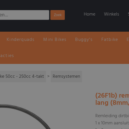
Home
Winkels
Kinderquads
Mini Bikes
Buggy's
Fatbike
 acties
ike 50cc - 250cc 4-takt
>
Remsystemen
(26F1b) re
lang (8mm
Remleiding dirtb
1 x 10mm aanslui