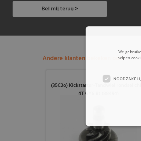
Bel mij terug >
We gebruike
Andere klanten bekeken ook:
helpen cooki
NOODZAKELI
(35C2o) Kickstarter-Tandwiel rondsel ch
4T GY6 8t (88494)