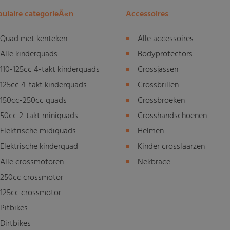
ulaire categorieÃ«n
Accessoires
Quad met kenteken
Alle accessoires
Alle kinderquads
Bodyprotectors
110-125cc 4-takt kinderquads
Crossjassen
125cc 4-takt kinderquads
Crossbrillen
150cc-250cc quads
Crossbroeken
50cc 2-takt miniquads
Crosshandschoenen
Elektrische midiquads
Helmen
Elektrische kinderquad
Kinder crosslaarzen
Alle crossmotoren
Nekbrace
250cc crossmotor
125cc crossmotor
Pitbikes
Dirtbikes