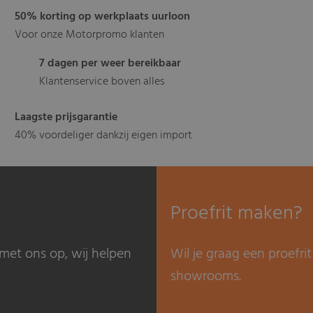
50% korting op werkplaats uurloon
Voor onze Motorpromo klanten
7 dagen per weer bereikbaar
Klantenservice boven alles
Laagste prijsgarantie
40% voordeliger dankzij eigen import
Proefrit maken?
met ons op, wij helpen
Wil je graag een proefr
showrooms.