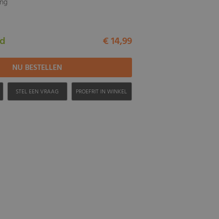
ing
ad
€ 14,99
H
STEL EEN VRAAG
PROEFRIT IN WINKEL