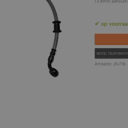
1 x 8mm aansluit
✔ op voorra
BESTEL TELEFONISC
Artikelnr: 26-F1b