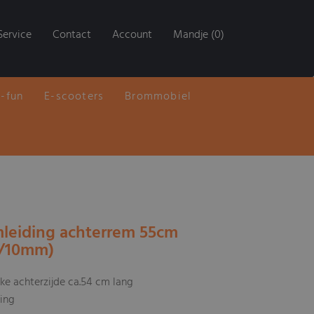
Service
Contact
Account
Mandje (0)
E-fun
E-scooters
Brommobiel
mleiding achterrem 55cm
/10mm)
ike achterzijde ca.54 cm lang
ting