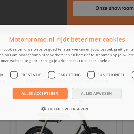
Onze showroom
Motorpromo.nl rijdt beter met cookies
n cookies om onze website goed te laten werken en jouw bezoek prettiger t
es ons om Motorpromo.nl te verbeteren en beter af te stemmen op jouw int
onze website te gebruiken, ga je akkoord met ons cookiebeleid.
Lees verder
JK
PRESTATIE
TARGETING
FUNCTIONEEL
ina
Phatfour FLXS - sand white - elektrische
Mi
fatbikes
ALLES ACCEPTEREN
ALLES AFWIJZEN
DETAILS WEERGEVEN