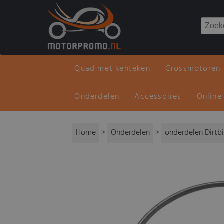
Quad met kenteken
Crossmotoren
Onderdelen
Accessoires
Online
Home
>
Onderdelen
>
onderdelen Dirtb