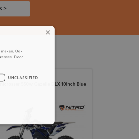
s >
×
e maken. Ook
eresses. Door
UNCLASSIFIED
nicrosser 550w Gazelle DLX 10inch Blue