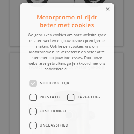
×
Motorpromo.nl rijdt
999,-
vanaf
beter met cookies
We gebruiken cookies om onze website goed
te laten werken en jouw bezoek prettiger te
maken. Ook helpen cookies ons om
Motorpromo.nl te verbeteren en beter af te
stemmen op jouw interesses. Door onze
website te gebruiken, ga je akkoord met ons
(9D3c) Cilinder 250cc water gekoeld
cookiebeleid.
Lees verder
NOODZAKELIJK
PRESTATIE
TARGETING
FUNCTIONEEL
UNCLASSIFIED