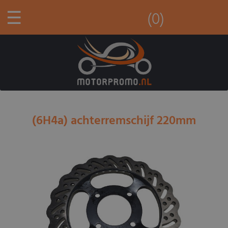
☰
(0)
(6H4a) achterremschijf 220mm