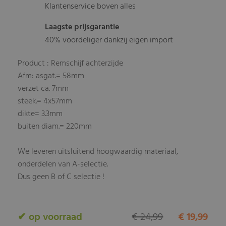
Klantenservice boven alles
Laagste prijsgarantie
40% voordeliger dankzij eigen import
Product : Remschijf achterzijde
Afm: asgat.= 58mm
verzet ca. 7mm
steek.= 4x57mm
dikte= 3.3mm
buiten diam.= 220mm
We leveren uitsluitend hoogwaardig materiaal,
onderdelen van A-selectie.
Dus geen B of C selectie !
✔ op voorraad
€ 24,99
€ 19,99