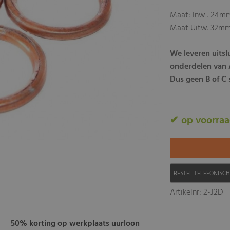
Maat: Inw . 24m
Maat Uitw. 32m
We leveren uits
onderdelen van A
Dus geen B of C s
✔ op voorra
BESTEL TELEFONISC
Artikelnr: 2-J2D
50% korting op werkplaats uurloon