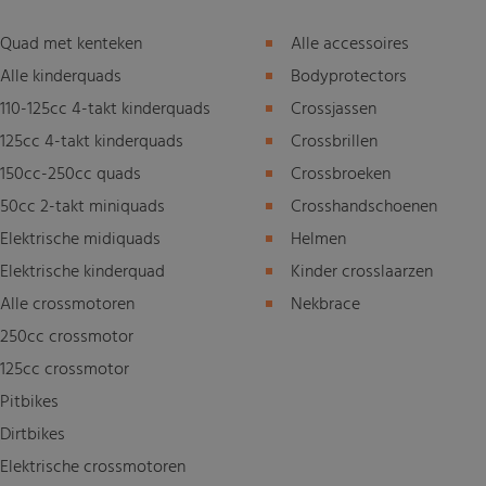
Quad met kenteken
Alle accessoires
Alle kinderquads
Bodyprotectors
110-125cc 4-takt kinderquads
Crossjassen
125cc 4-takt kinderquads
Crossbrillen
150cc-250cc quads
Crossbroeken
50cc 2-takt miniquads
Crosshandschoenen
Elektrische midiquads
Helmen
Elektrische kinderquad
Kinder crosslaarzen
Alle crossmotoren
Nekbrace
250cc crossmotor
125cc crossmotor
Pitbikes
Dirtbikes
Elektrische crossmotoren