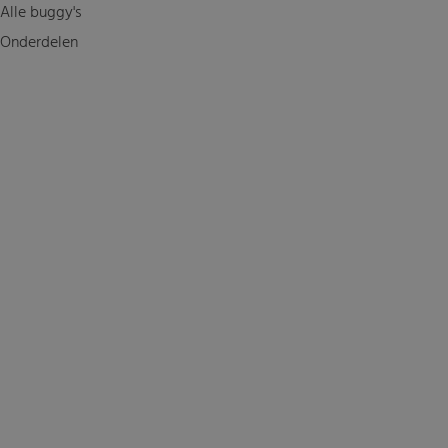
Alle buggy's
Onderdelen
Motorpromo.nl door
ProShops