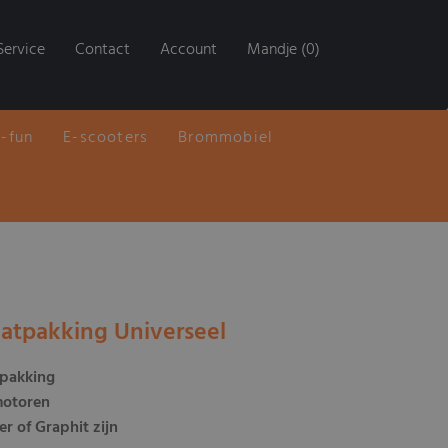
Service
Contact
Account
Mandje (0)
E-fun
E-scooters
Brommobiel
laatpakking Universeel
atpakking
motoren
r of Graphit zijn