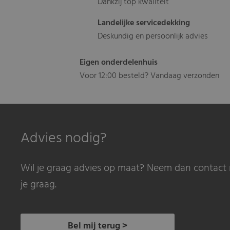
Dankzij top kwaliteit
Landelijke servicedekking
Deskundig en persoonlijk advies
Eigen onderdelenhuis
Voor 12:00 besteld? Vandaag verzonden
Advies nodig?
Wil je graag advies op maat? Neem dan contact 
je graag.
Bel mij terug >