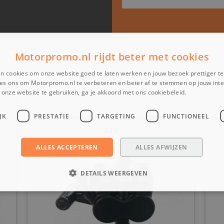
Motorpromo.nl rijdt beter met cookies
n cookies om onze website goed te laten werken en jouw bezoek prettiger t
es ons om Motorpromo.nl te verbeteren en beter af te stemmen op jouw int
onze website te gebruiken, ga je akkoord met ons cookiebeleid.
Lees verder
(6E3a) Hydraulische Remklauw dirtbike -
(5A
JK
PRESTATIE
TARGETING
FUNCTIONEEL
ATV
ALLES ACCEPTEREN
ALLES AFWIJZEN
DETAILS WEERGEVEN