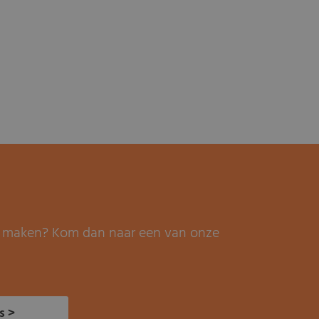
it maken? Kom dan naar een van onze
s >