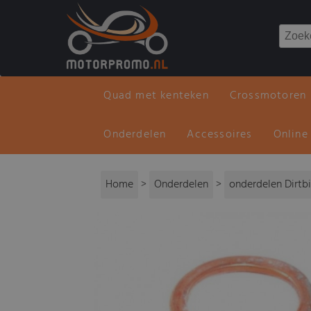
Quad met kenteken
Crossmotoren
Onderdelen
Accessoires
Online
Home
>
Onderdelen
>
onderdelen Dirtb