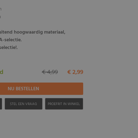
m
m
luitend hoogwaardig materiaal,
-selectie.
electie!.
ad
€ 4,99
€ 2,99
H
STEL EEN VRAAG
PROEFRIT IN WINKEL