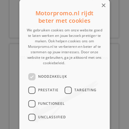
×
Motorpromo.nl rijdt
€ 2,49
beter met cookies
We gebruiken cookies om onze website goed
te laten werken en jouw bezoek prettiger te
maken. Ook helpen cookies ons om
Motorpromo.nl te verbeteren en beter af te
stemmen op jouw interesses. Door onze
(11A3f) Zijstandaard lengte 23cm mini cross
website te gebruiken, ga je akkoord met ons
cookiebeleid.
Lees verder
NOODZAKELIJK
PRESTATIE
TARGETING
FUNCTIONEEL
UNCLASSIFIED