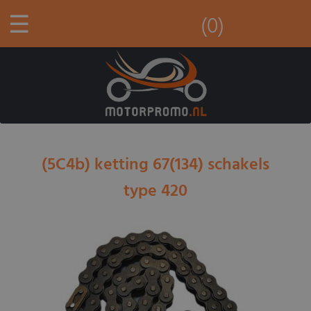
☰
(0)
(5C4b) ketting 67(134) schakels
type 420