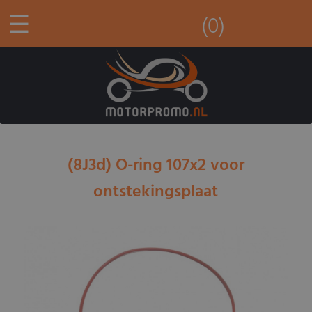
☰
(0)
(8J3d) O-ring 107x2 voor
ontstekingsplaat