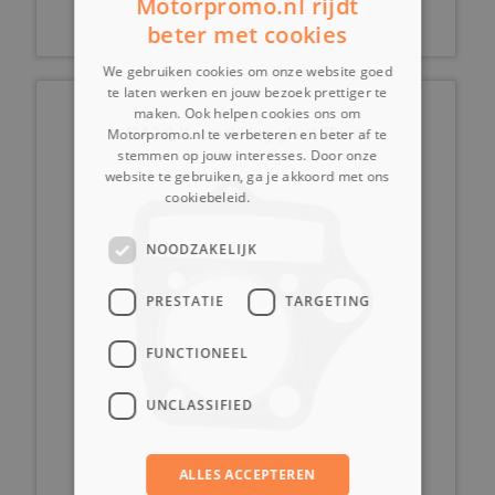
Motorpromo.nl rijdt
beter met cookies
We gebruiken cookies om onze website goed
te laten werken en jouw bezoek prettiger te
maken. Ook helpen cookies ons om
(2A2c) Koppakking gleuf 75mm
Motorpromo.nl te verbeteren en beter af te
stemmen op jouw interesses. Door onze
website te gebruiken, ga je akkoord met ons
cookiebeleid.
Lees verder
NOODZAKELIJK
PRESTATIE
TARGETING
FUNCTIONEEL
UNCLASSIFIED
€ 12,99
ALLES ACCEPTEREN