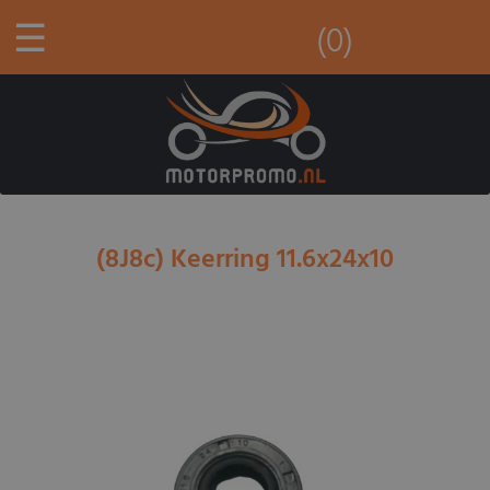
☰
(0)
(8J8c) Keerring 11.6x24x10