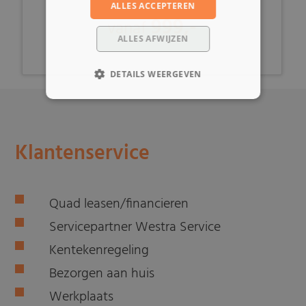
ALLES ACCEPTEREN
999,-
vanaf
ALLES AFWIJZEN
DETAILS WEERGEVEN
Klantenservice
Quad leasen/financieren
Servicepartner Westra Service
Kentekenregeling
Bezorgen aan huis
Werkplaats