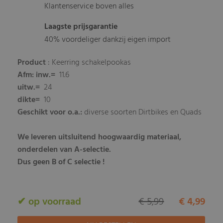
Klantenservice boven alles
Laagste prijsgarantie
40% voordeliger dankzij eigen import
Product
:
Keerring schakelpookas
Afm
: inw.=
11.6
uitw.=
24
dikte=
10
Geschikt voor o.a.:
diverse soorten Dirtbikes en Quads
We leveren uitsluitend hoogwaardig materiaal,
onderdelen van A-selectie.
Dus geen B of C selectie !
✔ op voorraad
€ 5,99
€ 4,99