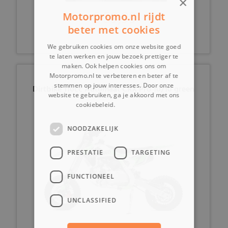
×
€ 59,99
Motorpromo.nl rijdt
beter met cookies
We gebruiken cookies om onze website goed
te laten werken en jouw bezoek prettiger te
maken. Ook helpen cookies ons om
Motorpromo.nl te verbeteren en beter af te
stemmen op jouw interesses. Door onze
Dirtbike 110cc Automaat CRX Pro 10/10 green
website te gebruiken, ga je akkoord met ons
cookiebeleid.
Lees verder
NOODZAKELIJK
PRESTATIE
TARGETING
FUNCTIONEEL
UNCLASSIFIED