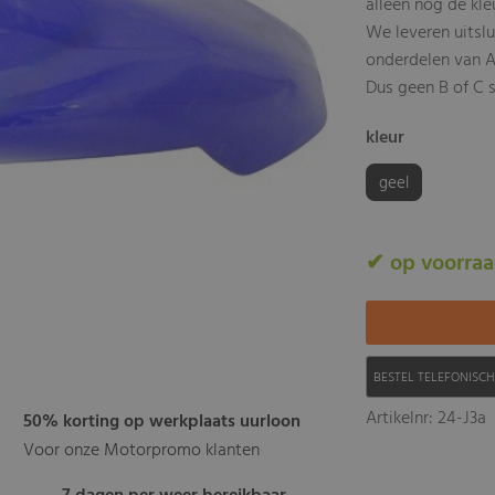
alleen nog de kle
We leveren uitsl
onderdelen van A
Dus geen B of C s
kleur
geel
✔ op voorra
BESTEL TELEFONISC
Artikelnr: 24-J3a
50% korting op werkplaats uurloon
Voor onze Motorpromo klanten