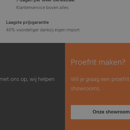
7 dagen per weer bereikbaar
Klantenservice boven alles
Laagste prijsgarantie
40% voordeliger dankzij eigen import
Proefrit maken?
met ons op, wij helpen
Wil je graag een proefr
showrooms.
Onze showroom