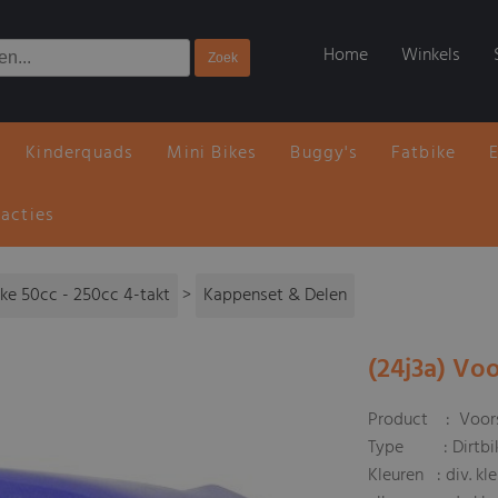
Home
Winkels
Kinderquads
Mini Bikes
Buggy's
Fatbike
 acties
ike 50cc - 250cc 4-takt
>
Kappenset & Delen
(24j3a) Vo
Product : Voor
Type : Dirtbike
Kleuren : div. kl