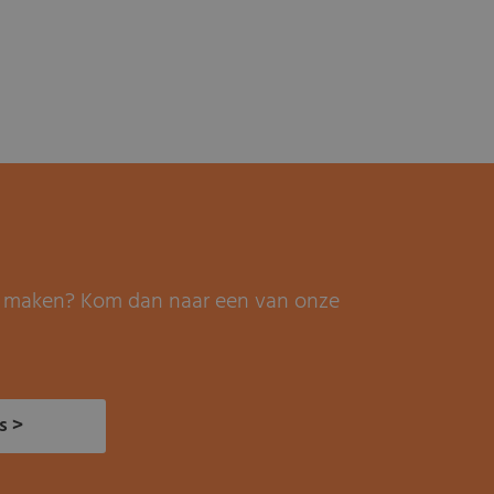
it maken? Kom dan naar een van onze
s >