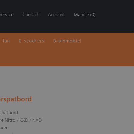
Service
Contact
Account
Mandje (0)
E-fun
E-scooters
Brommobiel
orspatbord
spatbord
 Nitro / KXD / NXD
euren