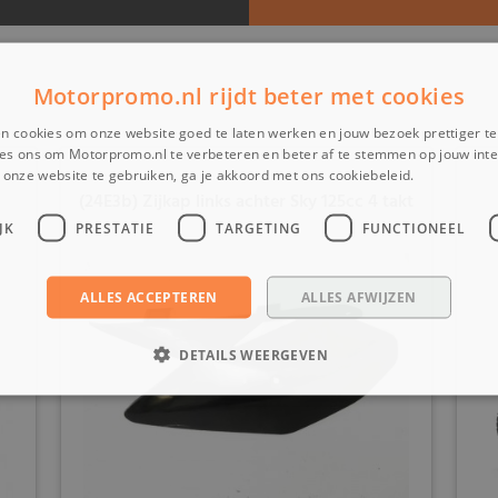
Motorpromo.nl rijdt beter met cookies
n cookies om onze website goed te laten werken en jouw bezoek prettiger t
es ons om Motorpromo.nl te verbeteren en beter af te stemmen op jouw int
onze website te gebruiken, ga je akkoord met ons cookiebeleid.
Lees verder
(24E3b) Zijkap links achter Sky 125cc 4 takt
JK
PRESTATIE
TARGETING
FUNCTIONEEL
ALLES ACCEPTEREN
ALLES AFWIJZEN
DETAILS WEERGEVEN