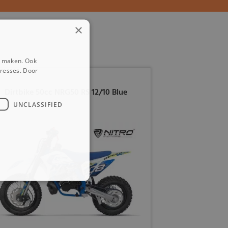
×
e maken. Ook
eresses. Door
Dirtbike 50cc NRG50 RS 12/10 Blue
UNCLASSIFIED