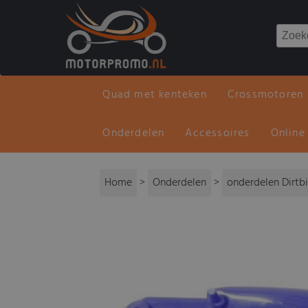
Quad met kenteken
Crossmotoren
Onderdelen
Accessoires
Online
Home
>
Onderdelen
>
onderdelen Dirtb