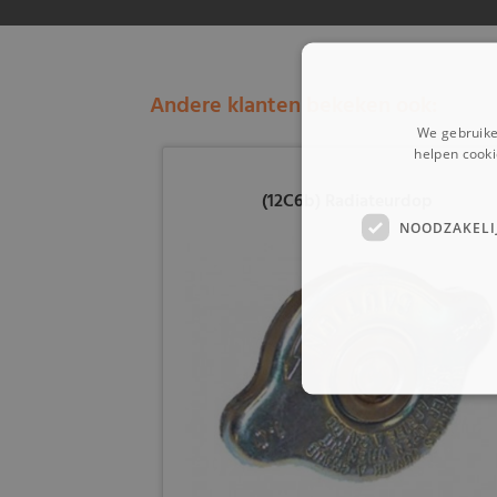
Andere klanten bekeken ook:
We gebruike
helpen cooki
(12C6b) Radiateurdop
NOODZAKELI