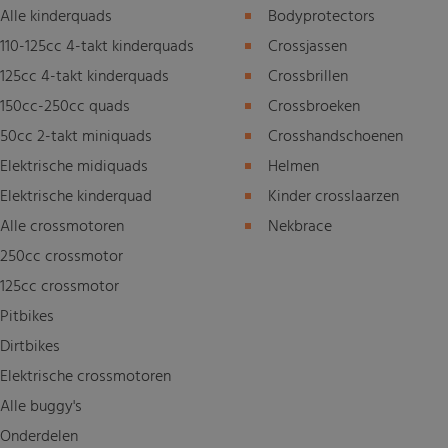
Alle kinderquads
Bodyprotectors
110-125cc 4-takt kinderquads
Crossjassen
125cc 4-takt kinderquads
Crossbrillen
150cc-250cc quads
Crossbroeken
50cc 2-takt miniquads
Crosshandschoenen
Elektrische midiquads
Helmen
Elektrische kinderquad
Kinder crosslaarzen
Alle crossmotoren
Nekbrace
250cc crossmotor
125cc crossmotor
Pitbikes
Dirtbikes
Elektrische crossmotoren
Alle buggy's
Onderdelen