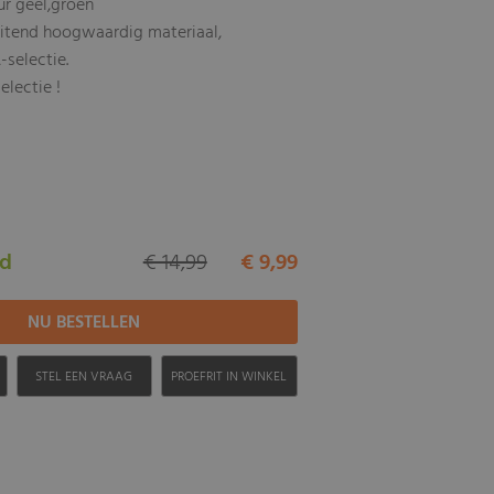
ur geel,groen
uitend hoogwaardig materiaal,
-selectie.
electie !
ad
€ 14,99
€ 9,99
H
STEL EEN VRAAG
PROEFRIT IN WINKEL