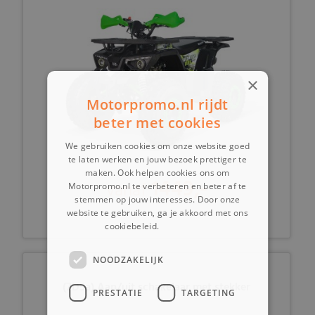
×
Motorpromo.nl rijdt
beter met cookies
We gebruiken cookies om onze website goed
te laten werken en jouw bezoek prettiger te
maken. Ook helpen cookies ons om
1449,-
vanaf
Motorpromo.nl te verbeteren en beter af te
stemmen op jouw interesses. Door onze
website te gebruiken, ga je akkoord met ons
cookiebeleid.
Lees verder
NOODZAKELIJK
(7D5a) Aan/uit schakelaar met stekker
PRESTATIE
TARGETING