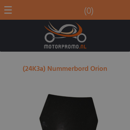
☰
(0)
(24K3a) Nummerbord Orion