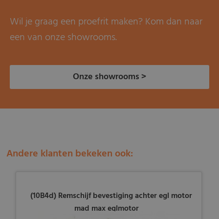
Wil je graag een proefrit maken? Kom dan naar
een van onze showrooms.
Onze showrooms >
Andere klanten bekeken ook:
(10B4d) Remschijf bevestiging achter egl motor
mad max eglmotor