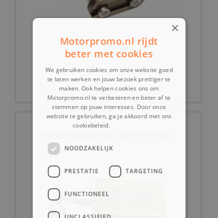
×
Motorpromo.nl rijdt
beter met cookies
€ 2,49
We gebruiken cookies om onze website goed
te laten werken en jouw bezoek prettiger te
maken. Ook helpen cookies ons om
Motorpromo.nl te verbeteren en beter af te
stemmen op jouw interesses. Door onze
website te gebruiken, ga je akkoord met ons
cookiebeleid.
Lees verder
(14F5d) Tuning / race CDI 50 t/m 150cc
NOODZAKELIJK
PRESTATIE
TARGETING
FUNCTIONEEL
UNCLASSIFIED