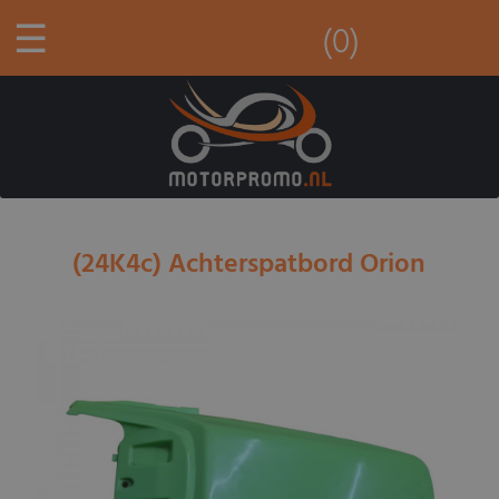
☰
(0)
(24K4c) Achterspatbord Orion