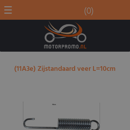
☰
(0)
(11A3e) Zijstandaard veer L=10cm