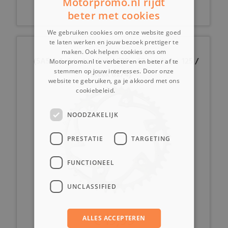
Motorpromo.nl rijdt
beter met cookies
We gebruiken cookies om onze website goed
te laten werken en jouw bezoek prettiger te
maken. Ook helpen cookies ons om
(5A5a) Achtertandwiel 520 - 42 tands (as 125 /
Motorpromo.nl te verbeteren en beter af te
stemmen op jouw interesses. Door onze
steek 6x74)
website te gebruiken, ga je akkoord met ons
cookiebeleid.
Lees verder
NOODZAKELIJK
PRESTATIE
TARGETING
FUNCTIONEEL
UNCLASSIFIED
€ 19,99
ALLES ACCEPTEREN