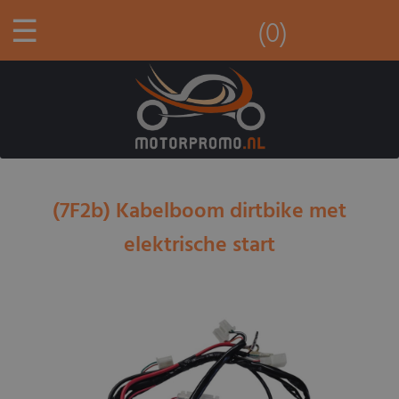
☰
(0)
(7F2b) Kabelboom dirtbike met
elektrische start