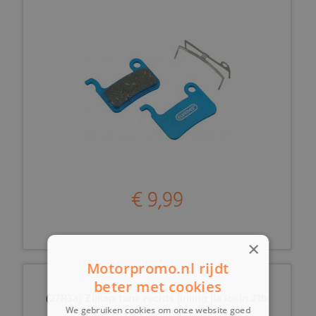
€ 9,99
×
Motorpromo.nl rijdt
beter met cookies
(27R3a) Zijkap tank rechts jinling jla locin 21b
We gebruiken cookies om onze website goed