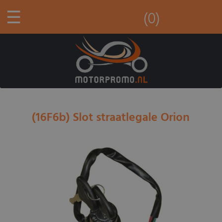
☰
(0)
(16F6b) Slot straatlegale Orion