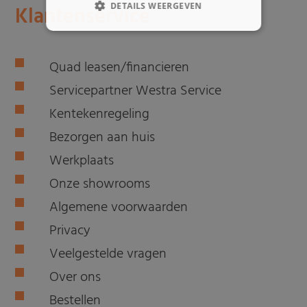
DETAILS WEERGEVEN
Klantenservice
Quad leasen/financieren
Servicepartner Westra Service
Kentekenregeling
Bezorgen aan huis
Werkplaats
Onze showrooms
Algemene voorwaarden
Privacy
Veelgestelde vragen
Over ons
Bestellen