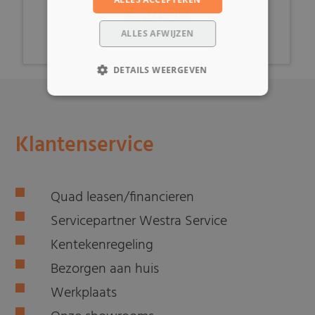
€ 24,99
ALLES AFWIJZEN
DETAILS WEERGEVEN
Klantenservice
Quad leasen/financieren
Servicepartner Westra Service
Kentekenregeling
Bezorgen aan huis
Werkplaats