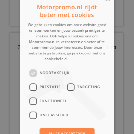
549,-
vanaf
Motorpromo.nl rijdt
beter met cookies
We gebruiken cookies om onze website goed
te laten werken en jouw bezoek prettiger te
maken. Ook helpen cookies ons om
Motorpromo.nl te verbeteren en beter af te
(10i5c) Fuseekogel draagarm bovenzijde Jinling
stemmen op jouw interesses. Door onze
website te gebruiken, ga je akkoord met ons
cookiebeleid.
Lees verder
NOODZAKELIJK
PRESTATIE
TARGETING
FUNCTIONEEL
UNCLASSIFIED
ALLES ACCEPTEREN