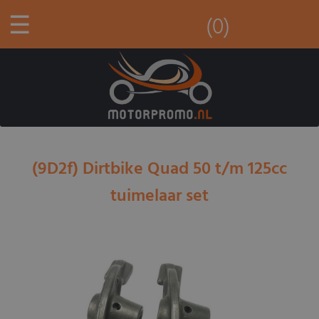
☰
(0)
(9D2f) Dirtbike Quad 50 t/m 125cc
tuimelaar set