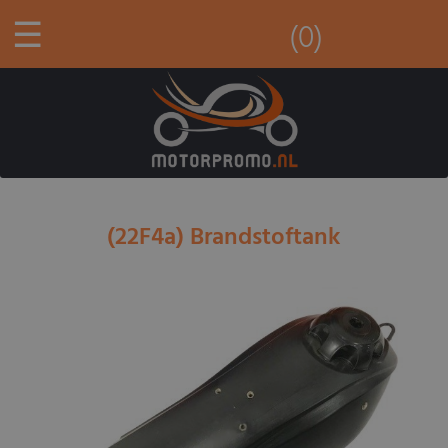
☰
(0)
(22F4a) Brandstoftank