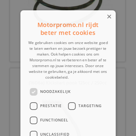
×
Motorpromo.nl rijdt
beter met cookies
€ 12,99
We gebruiken cookies om onze website goed
te laten werken en jouw bezoek prettiger te
maken. Ook helpen cookies ons om
Motorpromo.nl te verbeteren en beter af te
stemmen op jouw interesses. Door onze
website te gebruiken, ga je akkoord met ons
cookiebeleid.
Lees verder
(16D6a) Kickstart pook 125cc / 250cc
NOODZAKELIJK
PRESTATIE
TARGETING
FUNCTIONEEL
UNCLASSIFIED