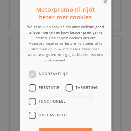
×
€ 24,99
Motorpromo.nl rijdt
beter met cookies
We gebruiken cookies om onze website goed
te laten werken en jouw bezoek prettiger te
maken. Ook helpen cookies ons om
Motorpromo.nl te verbeteren en beter af te
stemmen op jouw interesses. Door onze
(5E3a) Kettingspanner met moer M8/68mm
website te gebruiken, ga je akkoord met ons
cookiebeleid.
Lees verder
NOODZAKELIJK
PRESTATIE
TARGETING
FUNCTIONEEL
UNCLASSIFIED