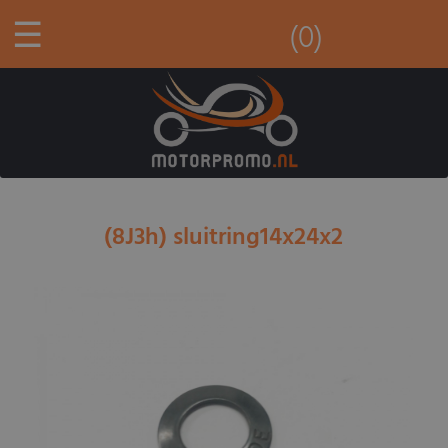
☰
(0)
(8J3h) sluitring14x24x2