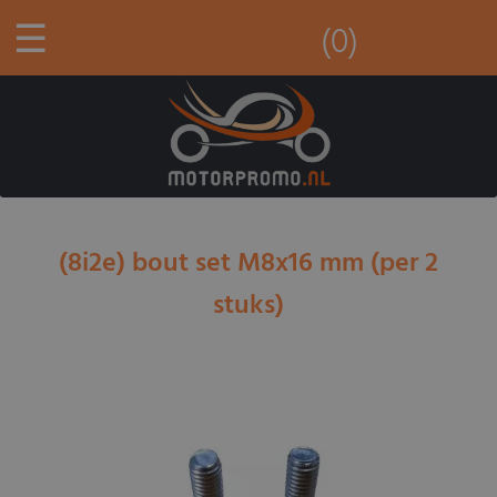
☰
(0)
(8i2e) bout set M8x16 mm (per 2
stuks)