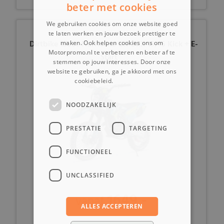
beter met cookies
We gebruiken cookies om onze website goed
te laten werken en jouw bezoek prettiger te
Dirtbike 150cc Hurricane UX URX 19/16 Kick + E-
maken. Ook helpen cookies ons om
Motorpromo.nl te verbeteren en beter af te
Start
stemmen op jouw interesses. Door onze
website te gebruiken, ga je akkoord met ons
cookiebeleid.
Lees verder
NOODZAKELIJK
PRESTATIE
TARGETING
FUNCTIONEEL
UNCLASSIFIED
1649,-
vanaf
ALLES ACCEPTEREN