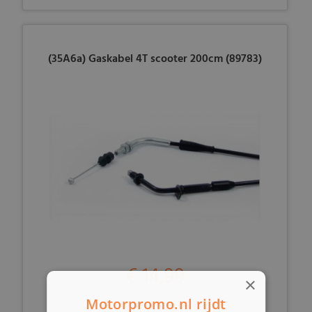
(35A6a) Gaskabel 4T scooter 200cm (89783)
€ 14,99
×
Motorpromo.nl rijdt