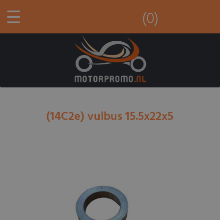
☰
(0)
(14C2e) vulbus 15.5x22x5