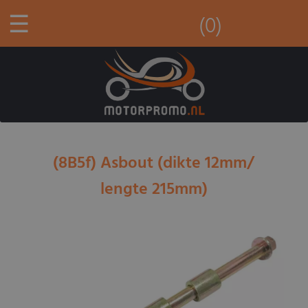
☰
(0)
(8B5f) Asbout (dikte 12mm/
lengte 215mm)