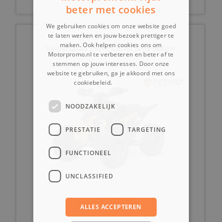
beter met cookies
We gebruiken cookies om onze website goed
te laten werken en jouw bezoek prettiger te
maken. Ook helpen cookies ons om
Kinderquad 250cc Celavi Semi yellow
Motorpromo.nl te verbeteren en beter af te
stemmen op jouw interesses. Door onze
website te gebruiken, ga je akkoord met ons
cookiebeleid.
Lees verder
NOODZAKELIJK
PRESTATIE
TARGETING
FUNCTIONEEL
UNCLASSIFIED
2999,-
vanaf
ALLES ACCEPTEREN