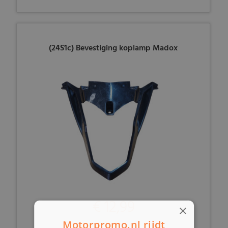
(24S1c) Bevestiging koplamp Madox
€ 12,99
×
Motorpromo.nl rijdt