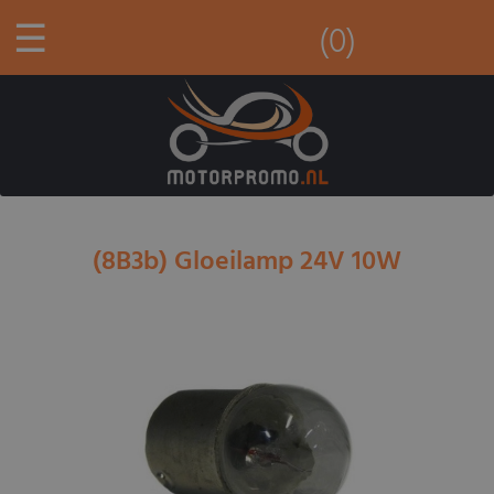
☰
(0)
(8B3b) Gloeilamp 24V 10W