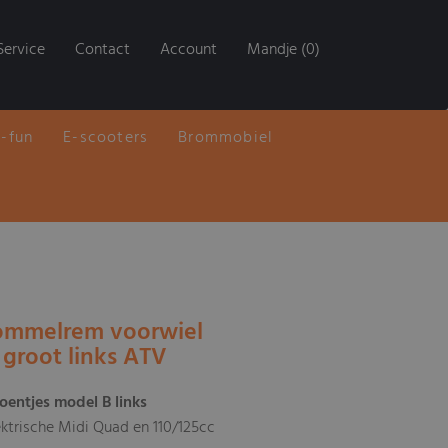
Service
Contact
Account
Mandje (0)
E-fun
E-scooters
Brommobiel
rommelrem voorwiel
 groot links ATV
entjes model B links
ektrische Midi Quad en 110/125cc