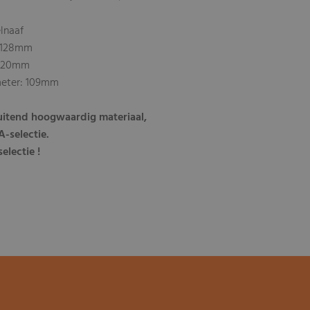
lnaaf
: 128mm
: 20mm
eter: 109mm
luitend hoogwaardig materiaal,
-selectie.
electie !