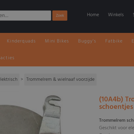
Home
Winkels
Kinderquads
Mini Bikes
Buggy's
Fatbike
 acties
lektrisch
>
Trommelrem & wielnaaf voorzijde
(10A4b) T
schoentjes
Trommelrem scho
Geschikt voor el