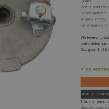
Quads
Voor 4 bouts wie
Buiten diameter
Asgat diameter
Remvoering diam
We leveren uits
onderdelen van A
Dus geen B of C s
✔ op voorra
BESTEL TELEFONISC
Trommelrem scho
Geschikt voor el