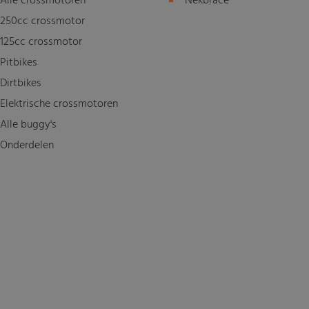
Alle crossmotoren
Nekbrace
250cc crossmotor
125cc crossmotor
Pitbikes
Dirtbikes
Elektrische crossmotoren
Alle buggy's
Onderdelen