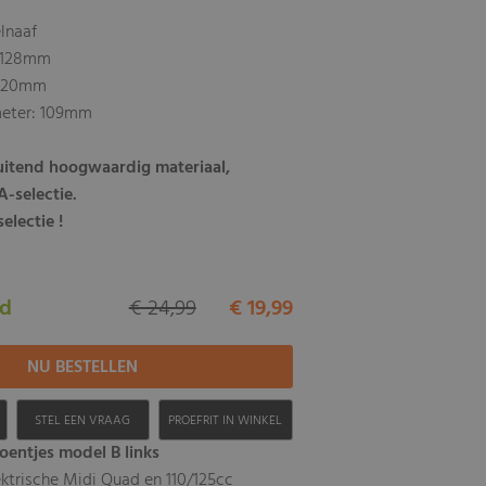
lnaaf
: 128mm
: 20mm
eter: 109mm
luitend hoogwaardig materiaal,
-selectie.
electie !
ad
€ 24,99
€ 19,99
H
STEL EEN VRAAG
PROEFRIT IN WINKEL
entjes model B links
ektrische Midi Quad en 110/125cc