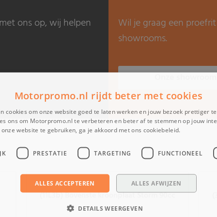
met ons op, wij helpen
Wil je graag een proefr
showrooms.
Onze showroom
Motorpromo.nl rijdt beter met cookies
n cookies om onze website goed te laten werken en jouw bezoek prettiger t
es ons om Motorpromo.nl te verbeteren en beter af te stemmen op jouw int
onze website te gebruiken, ga je akkoord met ons cookiebeleid.
Lees verder
JK
PRESTATIE
TARGETING
FUNCTIONEEL
ALLES ACCEPTEREN
ALLES AFWIJZEN
(11L3b) Bovenste kroonplaat Storm 90cc
(
DETAILS WEERGEVEN