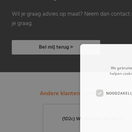
Wil je graag advies op maat? Neem dan contact 
je graag.
Bel mij terug >
We gebruike
helpen cooki
Andere klanten bekeken ook:
NOODZAKELI
(1D2c) Windrooster set XB 37