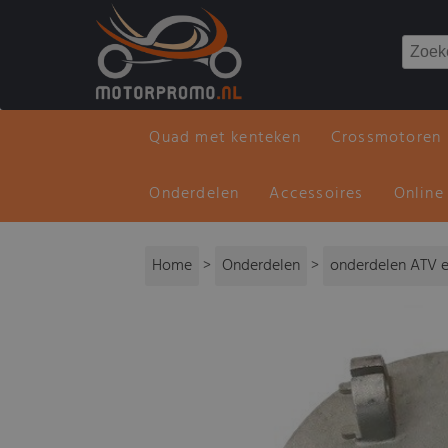
Quad met kenteken
Crossmotoren
Onderdelen
Accessoires
Online
Home
>
Onderdelen
>
onderdelen ATV e