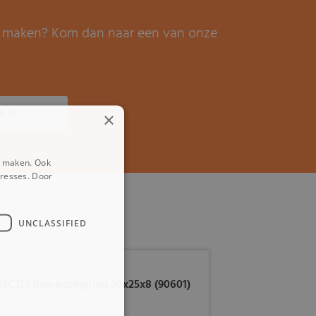
it maken? Kom dan naar een van onze
s >
×
e maken. Ook
eresses. Door
UNCLASSIFIED
35C2L) Begrenzingring 20x25x8 (90601)