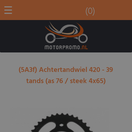
☰
(0)
(5A3f) Achtertandwiel 420 - 39
tands (as 76 / steek 4x65)