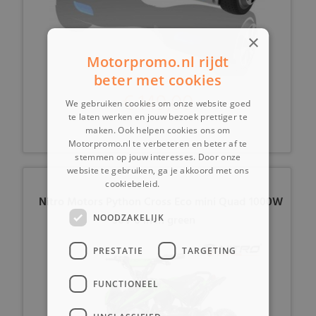
×
Motorpromo.nl rijdt
beter met cookies
€ 149,00
We gebruiken cookies om onze website goed
te laten werken en jouw bezoek prettiger te
maken. Ook helpen cookies ons om
Motorpromo.nl te verbeteren en beter af te
stemmen op jouw interesses. Door onze
website te gebruiken, ga je akkoord met ons
cookiebeleid.
Lees verder
Nitro Motors Python Cross Eco mini Quad 1000W
NOODZAKELIJK
36V 6 inch green
PRESTATIE
TARGETING
FUNCTIONEEL