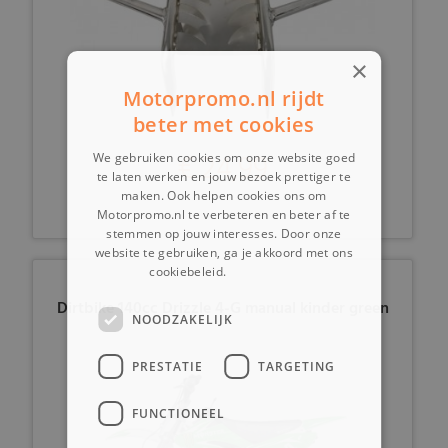
×
Motorpromo.nl rijdt
beter met cookies
€ 24,99
We gebruiken cookies om onze website goed
te laten werken en jouw bezoek prettiger te
maken. Ook helpen cookies ons om
Motorpromo.nl te verbeteren en beter af te
stemmen op jouw interesses. Door onze
website te gebruiken, ga je akkoord met ons
cookiebeleid.
Lees verder
Dirtbike 140cc Drizzle 4-G manual kinder green
NOODZAKELIJK
PRESTATIE
TARGETING
FUNCTIONEEL