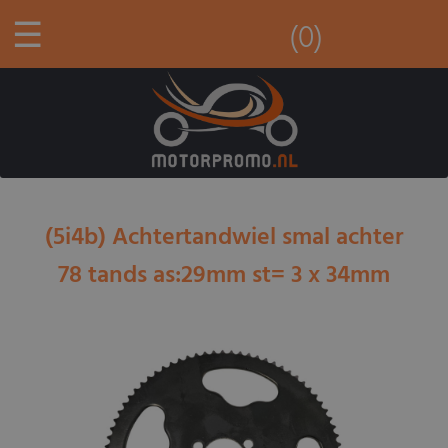
☰
(0)
(5i4b) Achtertandwiel smal achter
78 tands as:29mm st= 3 x 34mm