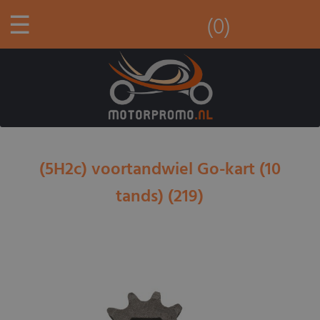
☰
(0)
(5H2c) voortandwiel Go-kart (10
tands) (219)