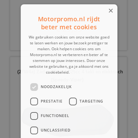
×
Motorpromo.nl rijdt
€ 29,99
beter met cookies
We gebruiken cookies om onze website goed
te laten werken en jouw bezoek prettiger te
maken. Ook helpen cookies ons om
Motorpromo.nl te verbeteren en beter af te
stemmen op jouw interesses. Door onze
website te gebruiken, ga je akkoord met ons
(27W4a) Zadel ATV 110/125cc 4 takt en elektrisch
cookiebeleid.
Lees verder
(Speedy-Viper)
NOODZAKELIJK
PRESTATIE
TARGETING
FUNCTIONEEL
UNCLASSIFIED