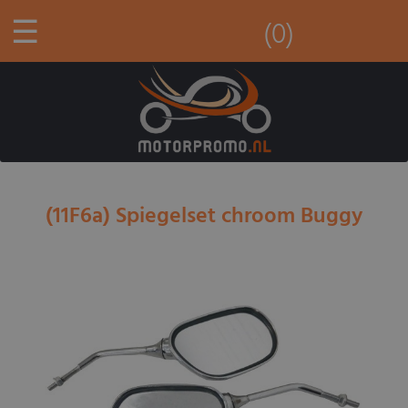
☰
(0)
(11F6a) Spiegelset chroom Buggy