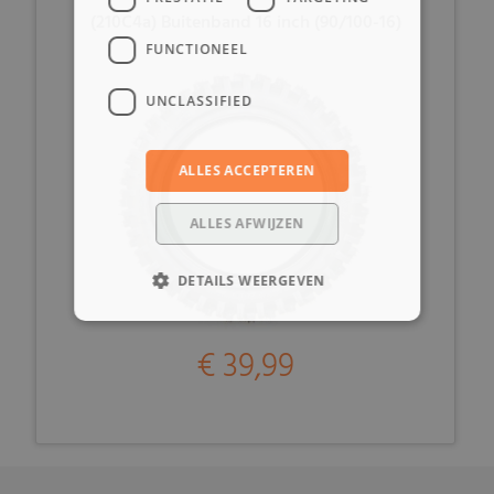
(210C4a) Buitenband 16 inch (90/100-16)
FUNCTIONEEL
UNCLASSIFIED
ALLES ACCEPTEREN
ALLES AFWIJZEN
DETAILS WEERGEVEN
€ 39,99