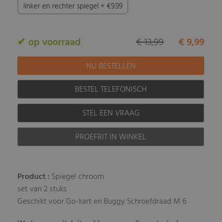
linker en rechter spiegel + €9.99
✔ op voorraad
€ 13,99
€ 9,99
BESTEL TELEFONISCH
STEL EEN VRAAG
PROEFRIT IN WINKEL
Product :
Spiegel chroom
set van 2 stuks
Geschikt voor Go-kart en Buggy
Schroefdraad M 6