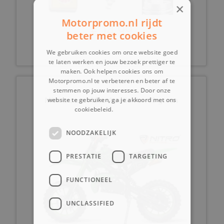
×
Motorpromo.nl rijdt
€ 14,99
beter met cookies
We gebruiken cookies om onze website goed
te laten werken en jouw bezoek prettiger te
maken. Ook helpen cookies ons om
Motorpromo.nl te verbeteren en beter af te
stemmen op jouw interesses. Door onze
Mini crosser 49cc Apollo Fun 10 green
website te gebruiken, ga je akkoord met ons
cookiebeleid.
Lees verder
NOODZAKELIJK
PRESTATIE
TARGETING
FUNCTIONEEL
UNCLASSIFIED