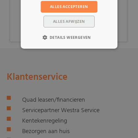
ALLES ACCEPTEREN
299,-
vanaf
ALLES AFWIJZEN
DETAILS WEERGEVEN
Klantenservice
Quad leasen/financieren
Servicepartner Westra Service
Kentekenregeling
Bezorgen aan huis