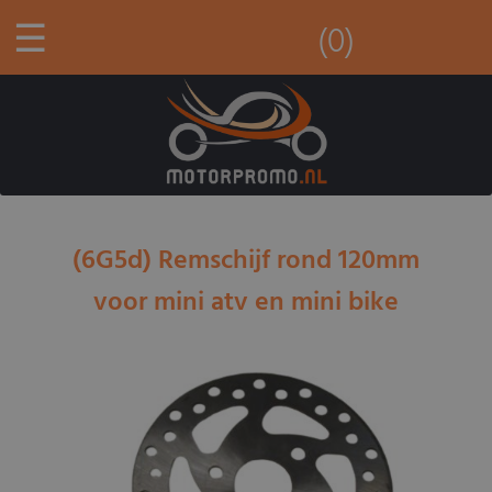
☰
(0)
(6G5d) Remschijf rond 120mm
voor mini atv en mini bike