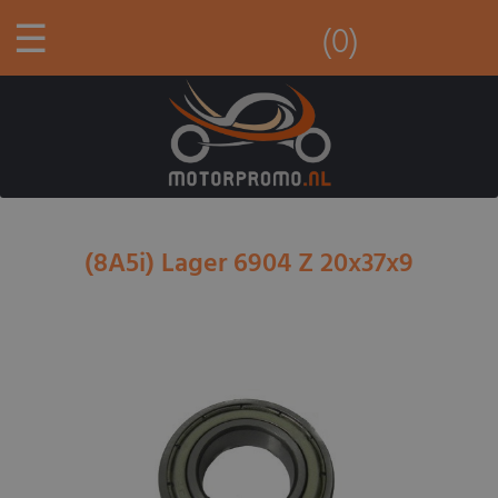
☰
(0)
(8A5i) Lager 6904 Z 20x37x9