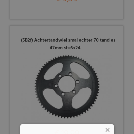
(5B2f) Achtertandwiel smal achter 70 tand as
47mm st=6x24
×
€ 19,99