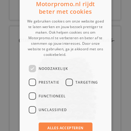
Motorpromo.nl rijdt
beter met cookies
We gebruiken cookies om onze website goed
te laten werken en jouw bezoek prettiger te
maken. Ook helpen cookies ons om
Motorpromo.nl te verbeteren en beter af te
(213B4b) 8 inch noppenband platinum (18x9.5-
stemmen op jouw interesses. Door onze
8)
website te gebruiken, ga je akkoord met ons
cookiebeleid.
Lees verder
NOODZAKELIJK
PRESTATIE
TARGETING
FUNCTIONEEL
UNCLASSIFIED
ALLES ACCEPTEREN