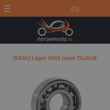
☰
(0)
(8A5h) Lager 6002 open 15x32x9