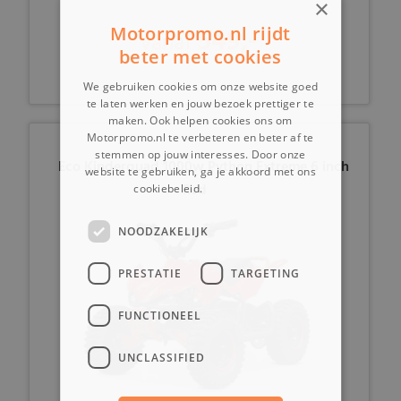
×
549,-
Motorpromo.nl rijdt
vanaf
beter met cookies
We gebruiken cookies om onze website goed
te laten werken en jouw bezoek prettiger te
maken. Ook helpen cookies ons om
Motorpromo.nl te verbeteren en beter af te
stemmen op jouw interesses. Door onze
Eco Kinderquad 1000w Python Extreme 6 inch
website te gebruiken, ga je akkoord met ons
Red
cookiebeleid.
Lees verder
NOODZAKELIJK
PRESTATIE
TARGETING
FUNCTIONEEL
UNCLASSIFIED