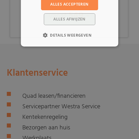
ALLES ACCEPTEREN
549,-
vanaf
ALLES AFWIJZEN
DETAILS WEERGEVEN
Klantenservice
Quad leasen/financieren
Servicepartner Westra Service
Kentekenregeling
Bezorgen aan huis
Werkplaats