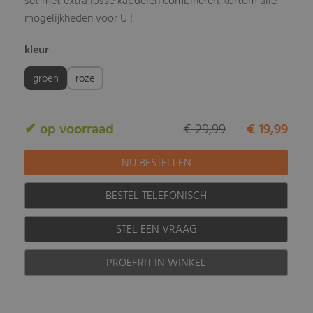
set met extra losse kapdelen combineren. kortom alle
mogelijkheden voor U !
kleur
groen
roze
✔ op voorraad
€ 29,99
€ 19,99
BESTEL TELEFONISCH
STEL EEN VRAAG
PROEFRIT IN WINKEL