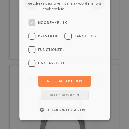
website te gebruiken, ga je akkoord met ons
cookiebeleid.
Lees verder
NOODZAKELIJK
€ 19,99
PRESTATIE
TARGETING
FUNCTIONEEL
UNCLASSIFIED
(2J3b) Voetpakking shineray 300cc
ALLES ACCEPTEREN
ALLES AFWIJZEN
DETAILS WEERGEVEN