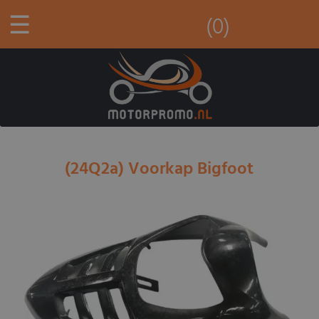
☰
(0)
(24Q2a) Voorkap Bigfoot