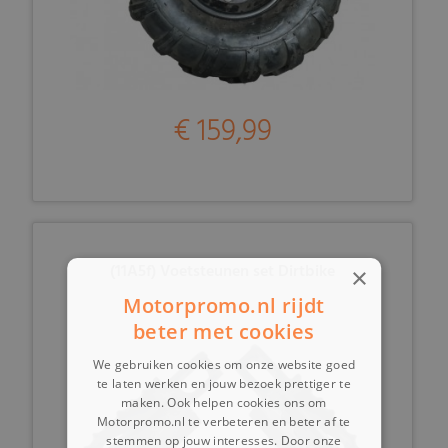
€ 159,99
(11A5f) Voetsteunen set Dirtbike
×
Motorpromo.nl rijdt
beter met cookies
We gebruiken cookies om onze website goed
te laten werken en jouw bezoek prettiger te
maken. Ook helpen cookies ons om
Motorpromo.nl te verbeteren en beter af te
stemmen op jouw interesses. Door onze