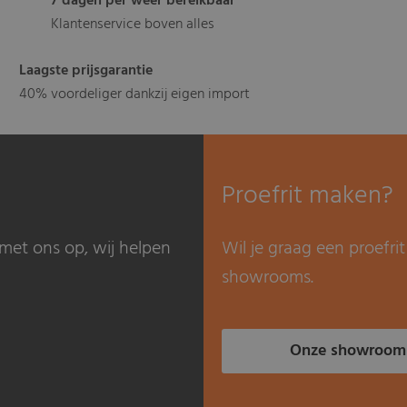
7 dagen per weer bereikbaar
Klantenservice boven alles
Laagste prijsgarantie
40% voordeliger dankzij eigen import
Proefrit maken?
met ons op, wij helpen
Wil je graag een proefr
showrooms.
Onze showroom