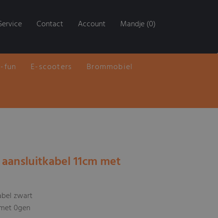
Service
Contact
Account
Mandje (0)
E-fun
E-scooters
Brommobiel
u aansluitkabel 11cm met
abel zwart
 met 0gen