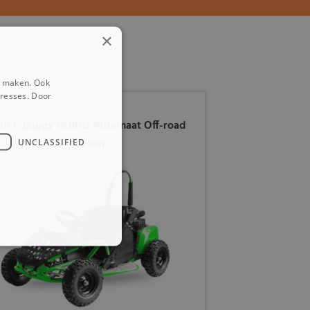
×
e maken. Ook
eresses. Door
0CC Buggy GOKID Automaat Off-road
Green
UNCLASSIFIED