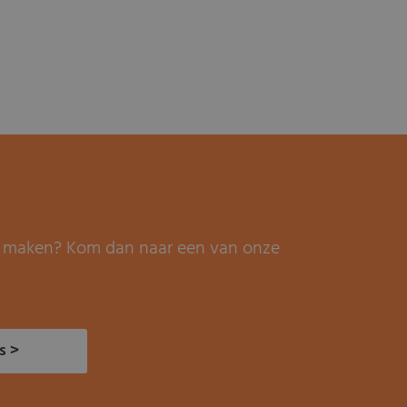
it maken? Kom dan naar een van onze
s >