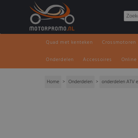
Quad met kenteken
Crossmotoren
Onderdelen
Accessoires
Online
Home
>
Onderdelen
>
onderdelen ATV e