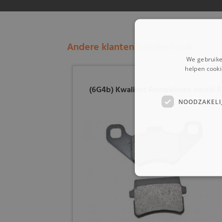
Andere klanten bekeken ook:
We gebruike
helpen cooki
(6G4b) Kwaliteit Remblokken model E
NOODZAKELI