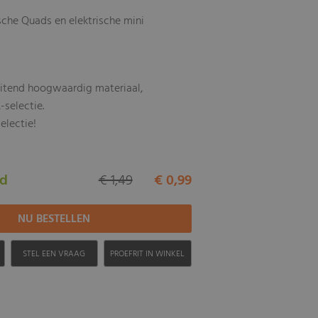
rische Quads en elektrische mini
uitend hoogwaardig materiaal,
-selectie.
electie!
ad
€ 1,49
€ 0,99
H
STEL EEN VRAAG
PROEFRIT IN WINKEL