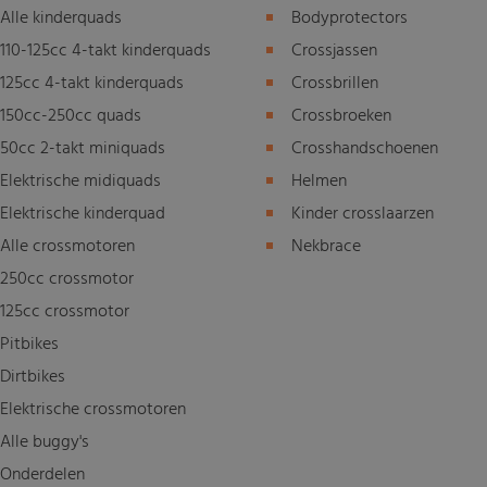
Alle kinderquads
Bodyprotectors
110-125cc 4-takt kinderquads
Crossjassen
125cc 4-takt kinderquads
Crossbrillen
150cc-250cc quads
Crossbroeken
50cc 2-takt miniquads
Crosshandschoenen
Elektrische midiquads
Helmen
Elektrische kinderquad
Kinder crosslaarzen
Alle crossmotoren
Nekbrace
250cc crossmotor
125cc crossmotor
Pitbikes
Dirtbikes
Elektrische crossmotoren
Alle buggy's
Onderdelen