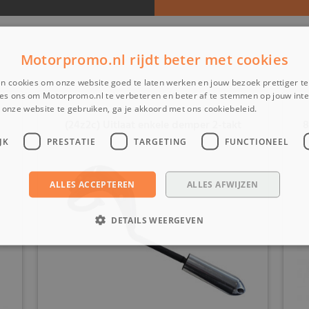
Motorpromo.nl rijdt beter met cookies
n cookies om onze website goed te laten werken en jouw bezoek prettiger t
es ons om Motorpromo.nl te verbeteren en beter af te stemmen op jouw int
onze website te gebruiken, ga je akkoord met ons cookiebeleid.
Lees verder
(24z2c) Uitlaat enkele demper 2-takt
8
JK
PRESTATIE
TARGETING
FUNCTIONEEL
ALLES ACCEPTEREN
ALLES AFWIJZEN
DETAILS WEERGEVEN