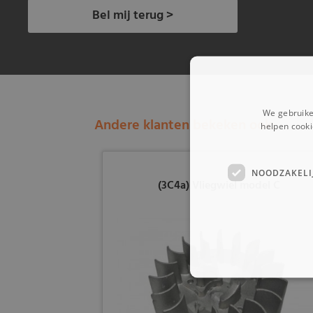
Bel mij terug >
We gebruike
Andere klanten bekeken ook:
helpen cooki
NOODZAKELI
(3C4a) Vliegwiel model C