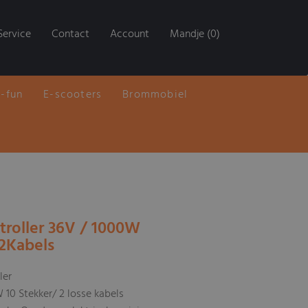
Service
Contact
Account
Mandje (0)
E-fun
E-scooters
Brommobiel
troller 36V / 1000W
2Kabels
ler
 10 Stekker/ 2 losse kabels