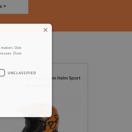
s >
×
e maken. Ook
eresses. Door
UNCLASSIFIED
IMO BRO Kinder Crosshelm Helm Sport
Orange ECE