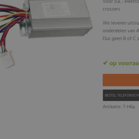
Voor o.a. : elekt
crossers
We leveren uitsl
onderdelen van A
Dus geen B of C s
✔ op voorra
BESTEL TELEFONISC
Artikelnr: 7-H6a