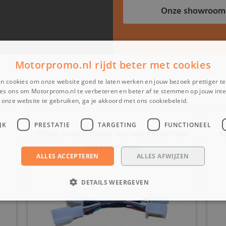
Onze showroom
Motorpromo.nl rijdt beter met cookies
n cookies om onze website goed te laten werken en jouw bezoek prettiger t
es ons om Motorpromo.nl te verbeteren en beter af te stemmen op jouw int
onze website te gebruiken, ga je akkoord met ons cookiebeleid.
Lees verder
JK
PRESTATIE
TARGETING
FUNCTIONEEL
(15E2a) verloopstekker non waterproof naar
K
non waterproof
ALLES ACCEPTEREN
ALLES AFWIJZEN
DETAILS WEERGEVEN