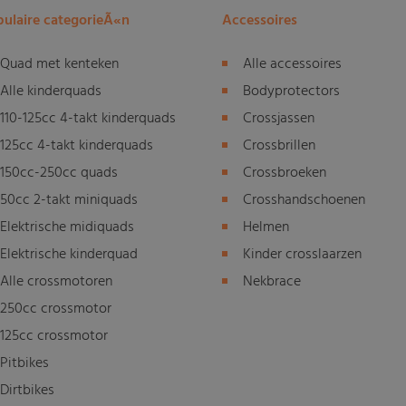
ulaire categorieÃ«n
Accessoires
Quad met kenteken
Alle accessoires
Alle kinderquads
Bodyprotectors
110-125cc 4-takt kinderquads
Crossjassen
125cc 4-takt kinderquads
Crossbrillen
150cc-250cc quads
Crossbroeken
50cc 2-takt miniquads
Crosshandschoenen
Elektrische midiquads
Helmen
Elektrische kinderquad
Kinder crosslaarzen
Alle crossmotoren
Nekbrace
250cc crossmotor
125cc crossmotor
Pitbikes
Dirtbikes