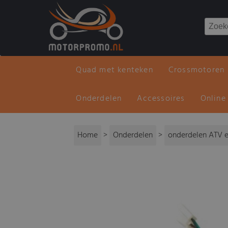
Quad met kenteken
Crossmotoren
Onderdelen
Accessoires
Online
Home
>
Onderdelen
>
onderdelen ATV e