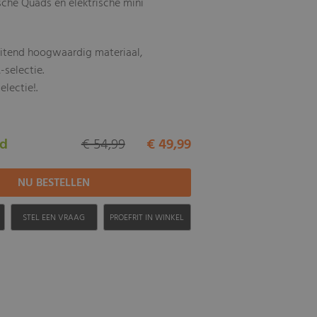
rische Quads en elektrische mini
uitend hoogwaardig materiaal,
-selectie.
electie!.
ad
€ 54,99
€ 49,99
H
STEL EEN VRAAG
PROEFRIT IN WINKEL