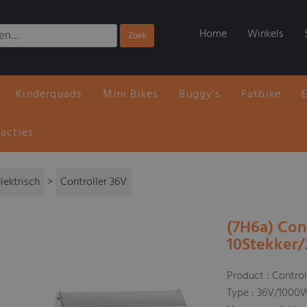
Home
Winkels
Kinderquads
Mini Bikes
Buggy's
Fatbike
 acties
lektrisch
>
Controller 36V
(7H6a) Con
10Stekker/
Product : Control
Type : 36V/1000W