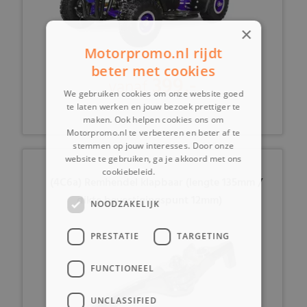
×
Motorpromo.nl rijdt
beter met cookies
399,-
vanaf
We gebruiken cookies om onze website goed
te laten werken en jouw bezoek prettiger te
maken. Ook helpen cookies ons om
Motorpromo.nl te verbeteren en beter af te
stemmen op jouw interesses. Door onze
website te gebruiken, ga je akkoord met ons
cookiebeleid.
Lees verder
(4C6a) Remhendel klapbaar (lengte 135mm /
dikte bevestigingspunt 12mm)
NOODZAKELIJK
PRESTATIE
TARGETING
FUNCTIONEEL
UNCLASSIFIED