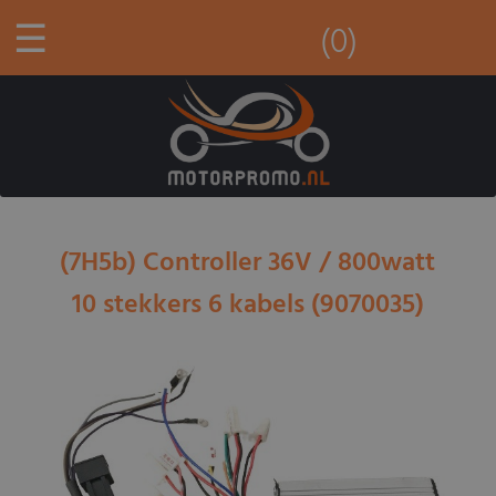
☰
(0)
(7H5b) Controller 36V / 800watt
10 stekkers 6 kabels (9070035)