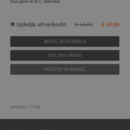
Dus geen B of C selectie!.
✖ tijdelijk uitverkocht
€ 54,99
€ 49,99
BESTEL TELEFONISCH
STEL EEN VRAAG
PROEFRIT IN WINKEL
Artikelnr: 7-H5b