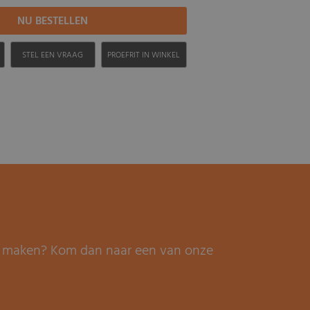
H
STEL EEN VRAAG
PROEFRIT IN WINKEL
it maken? Kom dan naar een van onze