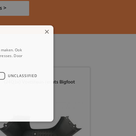
s >
×
e maken. Ook
eresses. Door
UNCLASSIFIED
(24Q3a) Voetsteun rechts Bigfoot