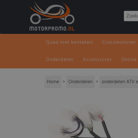
Quad met kenteken
Crossmotoren
Onderdelen
Accessoires
Online
Home
>
Onderdelen
>
onderdelen ATV e