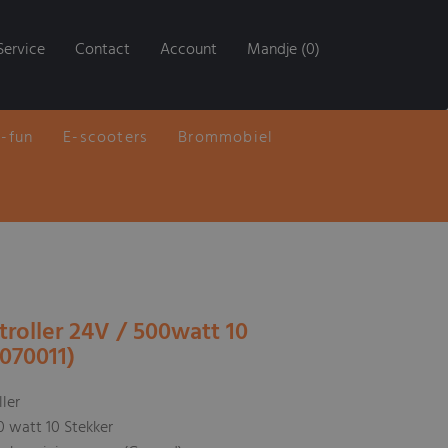
Service
Contact
Account
Mandje (0)
E-fun
E-scooters
Brommobiel
troller 24V / 500watt 10
9070011)
ller
0 watt 10 Stekker