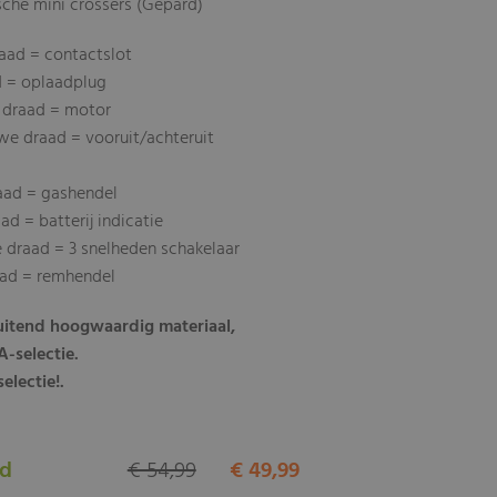
rische mini crossers (Gepard)
aad = contactslot
d = oplaadplug
 draad = motor
we draad = vooruit/achteruit
raad = gashendel
d = batterij indicatie
 draad = 3 snelheden schakelaar
aad = remhendel
luitend hoogwaardig materiaal,
-selectie.
electie!.
ad
€ 54,99
€ 49,99