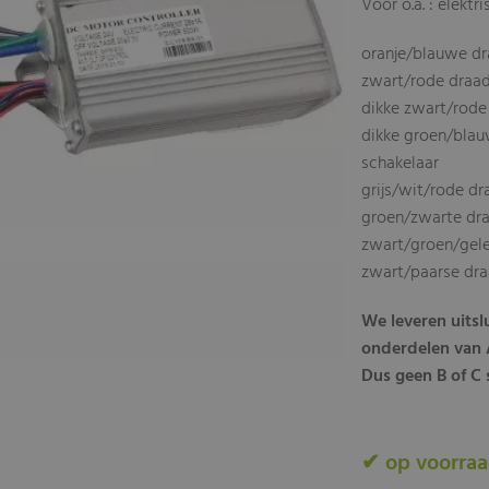
Voor o.a. : elekt
oranje/blauwe dr
zwart/rode draa
dikke zwart/rode
dikke groen/blau
schakelaar
grijs/wit/rode d
groen/zwarte draa
zwart/groen/gele
zwart/paarse dr
We leveren uits
onderdelen van A
Dus geen B of C s
✔ op voorra