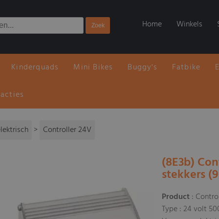
Home
Winkels
Kinderquads
Mini Bikes
Buggy's
Fatbike
 acties
lektrisch
>
Controller 24V
(8E3b) Con
stekkers (
Product
: Contro
Type : 24 volt 50