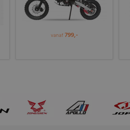
799,-
vanaf