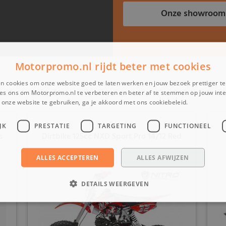
Onze showroom
Motorpromo.nl rijdt beter met cookies
n cookies om onze website goed te laten werken en jouw bezoek prettiger t
es ons om Motorpromo.nl te verbeteren en beter af te stemmen op jouw int
onze website te gebruiken, ga je akkoord met ons cookiebeleid.
Lees verder
JK
PRESTATIE
TARGETING
FUNCTIONEEL
s
Dirtbike 125cc NXD Sport Pro 14/12 Red
ALLES ACCEPTEREN
ALLES AFWIJZEN
DETAILS WEERGEVEN