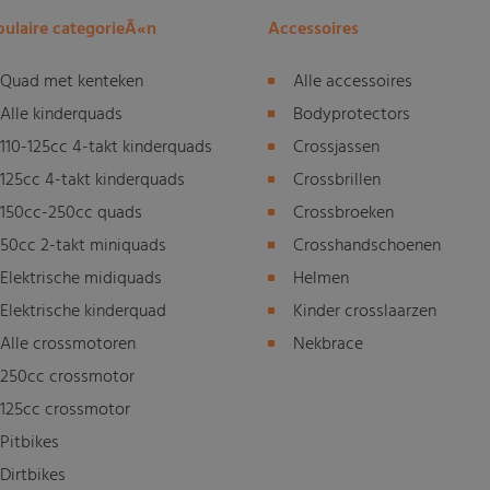
ulaire categorieÃ«n
Accessoires
Quad met kenteken
Alle accessoires
Alle kinderquads
Bodyprotectors
110-125cc 4-takt kinderquads
Crossjassen
125cc 4-takt kinderquads
Crossbrillen
150cc-250cc quads
Crossbroeken
50cc 2-takt miniquads
Crosshandschoenen
Elektrische midiquads
Helmen
Elektrische kinderquad
Kinder crosslaarzen
Alle crossmotoren
Nekbrace
250cc crossmotor
125cc crossmotor
Pitbikes
Dirtbikes