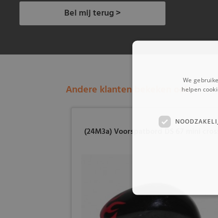
Bel mij terug >
We gebruike
Andere klanten bekeken ook:
helpen cooki
NOODZAKELI
(24M3a) Voorspatbord DS 67 mini cros