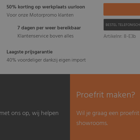
50% korting op werkplaats uurloon
Voor onze Motorpromo klanten
BESTEL TELEFONISC
7 dagen per weer bereikbaar
Klantenservice boven alles
Artikelnr: 8-E3b
Laagste prijsgarantie
40% voordeliger dankzij eigen import
Proefrit maken?
met ons op, wij helpen
Wil je graag een proefr
showrooms.