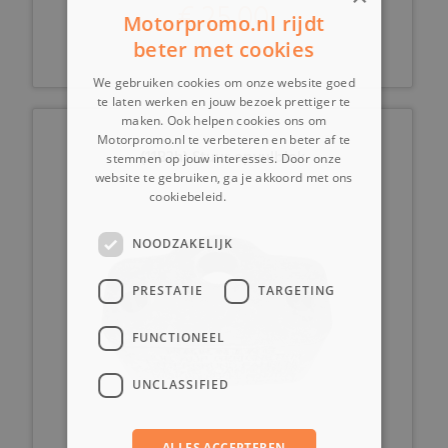
€ 25,00
Motorpromo.nl rijdt
beter met cookies
We gebruiken cookies om onze website goed
te laten werken en jouw bezoek prettiger te
maken. Ook helpen cookies ons om
Motorpromo.nl te verbeteren en beter af te
(11B2h) Stuur opvulblok
stemmen op jouw interesses. Door onze
website te gebruiken, ga je akkoord met ons
cookiebeleid.
Lees verder
NOODZAKELIJK
PRESTATIE
TARGETING
FUNCTIONEEL
UNCLASSIFIED
ALLES ACCEPTEREN