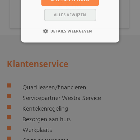
€ 9,99
ALLES AFWIJZEN
DETAILS WEERGEVEN
Klantenservice
Quad leasen/financieren
Servicepartner Westra Service
Kentekenregeling
Bezorgen aan huis
Werkplaats