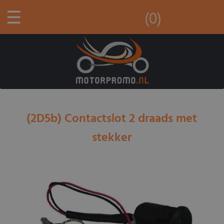
☰
(0)
(2D5b) Contactslot 2 draads met
stekker