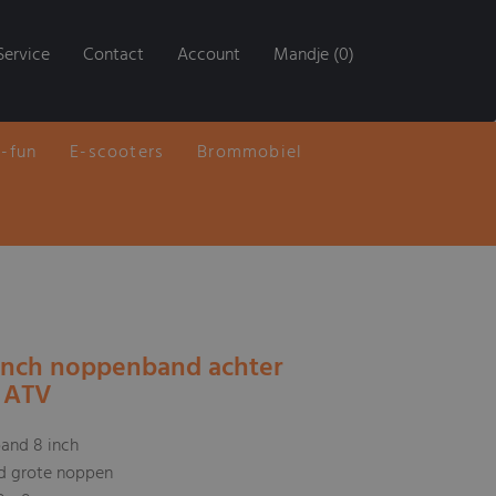
Service
Contact
Account
Mandje (0)
E-fun
E-scooters
Brommobiel
 inch noppenband achter
) ATV
band 8 inch
nd grote noppen