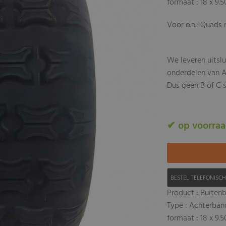
formaat : 18 x 9.5
Voor o.a.: Quads 
We leveren uitsl
onderdelen van A
Dus geen B of C s
✔ op voorra
BESTEL TELEFONISC
Product : Buiten
Type : Achterba
formaat : 18 x 9.5