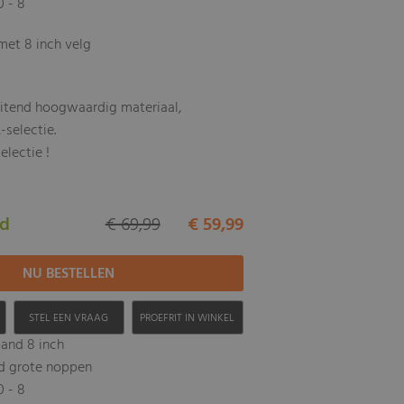
0 - 8
met 8 inch velg
uitend hoogwaardig materiaal,
-selectie.
electie !
ad
€ 69,99
€ 59,99
H
STEL EEN VRAAG
PROEFRIT IN WINKEL
band 8 inch
nd grote noppen
0 - 8