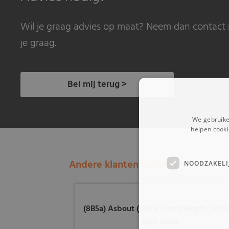
Wil je graag advies op maat? Neem dan contact 
je graag.
Bel mij terug >
We gebruike
helpen cooki
Andere klanten bekeken ook:
NOODZAKELI
(8B5a) Asbout (dikte 10mm/lengte 140
mini cross