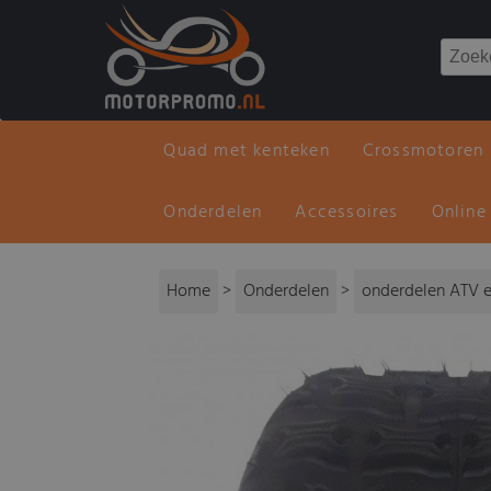
Quad met kenteken
Crossmotoren
Onderdelen
Accessoires
Online
Home
>
Onderdelen
>
onderdelen ATV e