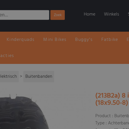
Home
Winkels
Kinderquads
Mini Bikes
Buggy's
Fatbike
 acties
lektrisch
>
Buitenbanden
(213B2a) 8
(18x9.50-8
Product : Buiten
Type : Achterba