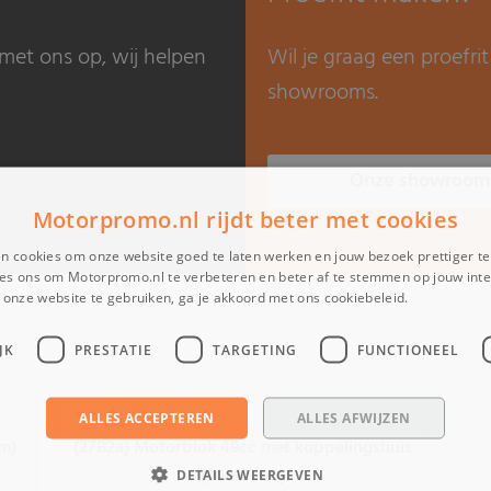
met ons op, wij helpen
Wil je graag een proefr
showrooms.
Onze showroom
Motorpromo.nl rijdt beter met cookies
n cookies om onze website goed te laten werken en jouw bezoek prettiger t
es ons om Motorpromo.nl te verbeteren en beter af te stemmen op jouw int
onze website te gebruiken, ga je akkoord met ons cookiebeleid.
Lees verder
JK
PRESTATIE
TARGETING
FUNCTIONEEL
ALLES ACCEPTEREN
ALLES AFWIJZEN
mm)
(27B2a) Motorblok 49cc met koppelingshuis
(90012000)
DETAILS WEERGEVEN