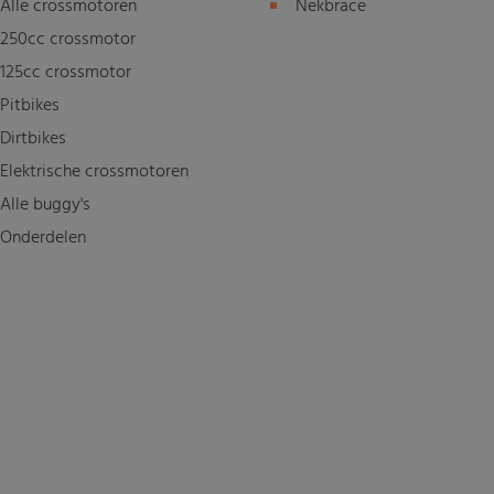
Alle crossmotoren
Nekbrace
250cc crossmotor
125cc crossmotor
Pitbikes
Dirtbikes
Elektrische crossmotoren
Alle buggy's
Onderdelen