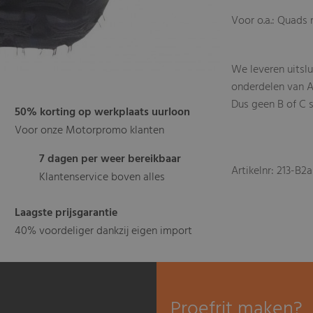
Voor o.a.: Quads 
We leveren uitsl
onderdelen van A
Dus geen B of C s
50% korting op werkplaats uurloon
Voor onze Motorpromo klanten
7 dagen per weer bereikbaar
Artikelnr: 213-B2a
Klantenservice boven alles
Laagste prijsgarantie
40% voordeliger dankzij eigen import
Proefrit maken?