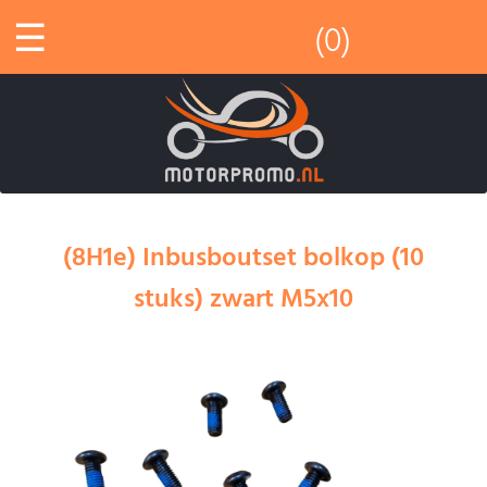
☰
(0)
(8H1e) Inbusboutset bolkop (10
stuks) zwart M5x10