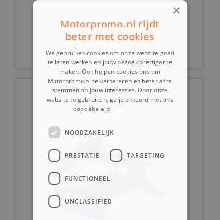
×
Motorpromo.nl rijdt
€ 2,49
beter met cookies
We gebruiken cookies om onze website goed
te laten werken en jouw bezoek prettiger te
maken. Ook helpen cookies ons om
Motorpromo.nl te verbeteren en beter af te
stemmen op jouw interesses. Door onze
website te gebruiken, ga je akkoord met ons
(24R1c) Tankkap Python mini ATV
cookiebeleid.
Lees verder
NOODZAKELIJK
PRESTATIE
TARGETING
FUNCTIONEEL
UNCLASSIFIED