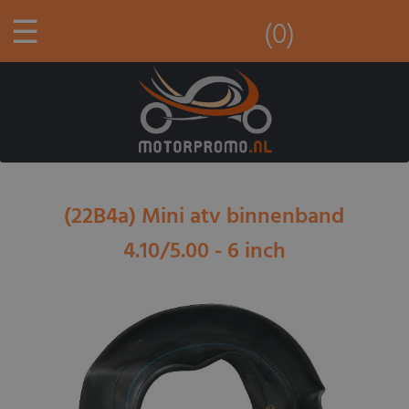
☰
(0)
(22B4a) Mini atv binnenband
4.10/5.00 - 6 inch