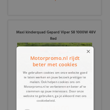
Maxi kinderquad Gepard Viper S8 1000W 48V
Red
×
Motorpromo.nl rijdt
beter met cookies
We gebruiken cookies om onze website goed
te laten werken en jouw bezoek prettiger te
maken. Ook helpen cookies ons om
Motorpromo.nl te verbeteren en beter af te
stemmen op jouw interesses. Door onze
website te gebruiken, ga je akkoord met ons
cookiebeleid.
Lees verder
€ 1549,00