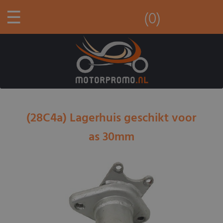
☰
(0)
(28C4a) Lagerhuis geschikt voor
as 30mm