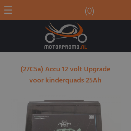
☰
(0)
(27C5a) Accu 12 volt Upgrade
voor kinderquads 25Ah