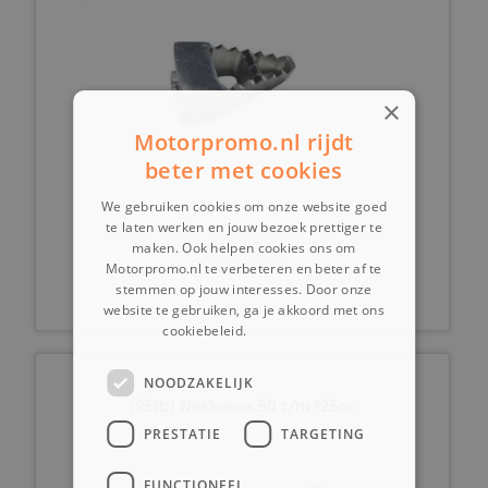
×
Motorpromo.nl rijdt
beter met cookies
We gebruiken cookies om onze website goed
te laten werken en jouw bezoek prettiger te
€ 9,99
maken. Ook helpen cookies ons om
Motorpromo.nl te verbeteren en beter af te
stemmen op jouw interesses. Door onze
website te gebruiken, ga je akkoord met ons
cookiebeleid.
Lees verder
NOODZAKELIJK
(9E1b) Nokkenas 50 t/m 125cc
PRESTATIE
TARGETING
FUNCTIONEEL