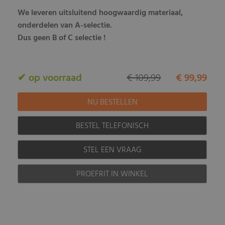
We leveren uitsluitend hoogwaardig materiaal,
onderdelen van A-selectie.
Dus geen B of C selectie !
✔ op voorraad
€ 109,99
€ 99,99
BESTEL TELEFONISCH
STEL EEN VRAAG
PROEFRIT IN WINKEL