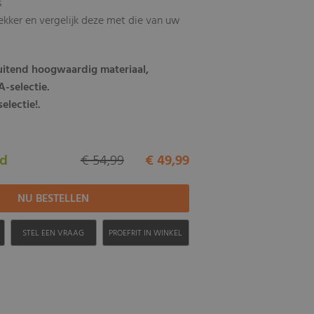
s
ekker en vergelijk deze met die van uw
luitend hoogwaardig materiaal,
-selectie.
electie!.
ad
€ 54,99
€ 49,99
H
STEL EEN VRAAG
PROEFRIT IN WINKEL