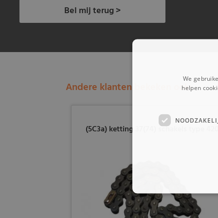
Bel mij terug >
We gebruike
Andere klanten bekeken ook:
helpen cooki
NOODZAKELI
(5C3a) ketting 37(74) schakels type 42