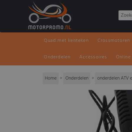
Quad met kenteken
Crossmotoren
Onderdelen
Accessoires
Online
Home
>
Onderdelen
>
onderdelen ATV e