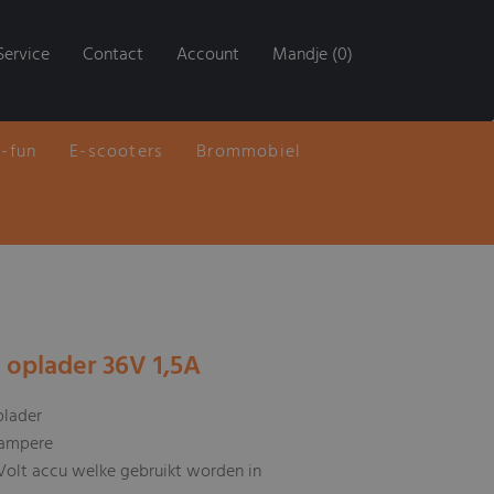
Service
Contact
Account
Mandje (0)
E-fun
E-scooters
Brommobiel
u oplader 36V 1,5A
lader
 ampere
Volt accu welke gebruikt worden in