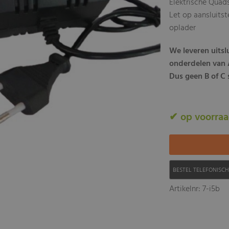
Elektrische Quad
Let op aansluitst
oplader
We leveren uits
onderdelen van A
Dus geen B of C s
✔ op voorra
BESTEL TELEFONISC
Artikelnr: 7-i5b