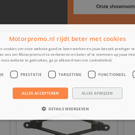
Onze showroom
Motorpromo.nl rijdt beter met cookies
n cookies om onze website goed te laten werken en jouw bezoek prettiger t
es ons om Motorpromo.nl te verbeteren en beter af te stemmen op jouw int
onze website te gebruiken, ga je akkoord met ons cookiebeleid.
Lees verder
JK
PRESTATIE
TARGETING
FUNCTIONEEL
0
(10G4c) Draagarm onder mini ATV
ALLES ACCEPTEREN
ALLES AFWIJZEN
DETAILS WEERGEVEN