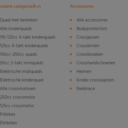
ulaire categorieÃ«n
Accessoires
Quad met kenteken
Alle accessoires
Alle kinderquads
Bodyprotectors
110-125cc 4-takt kinderquads
Crossjassen
125cc 4-takt kinderquads
Crossbrillen
150cc-250cc quads
Crossbroeken
50cc 2-takt miniquads
Crosshandschoenen
Elektrische midiquads
Helmen
Elektrische kinderquad
Kinder crosslaarzen
Alle crossmotoren
Nekbrace
250cc crossmotor
125cc crossmotor
Pitbikes
Dirtbikes