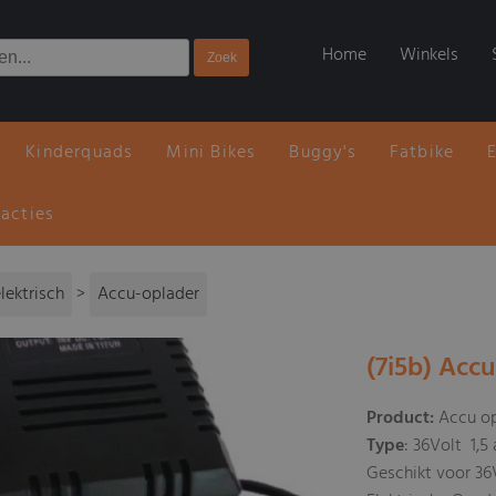
Home
Winkels
Kinderquads
Mini Bikes
Buggy's
Fatbike
 acties
lektrisch
>
Accu-oplader
(7i5b) Acc
Product:
Accu op
Type
: 36Volt 1,5
Geschikt voor 36