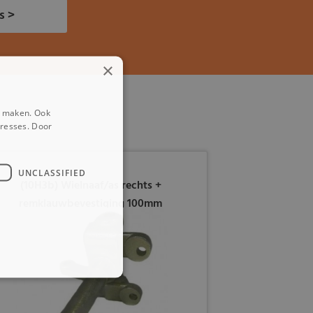
s >
×
e maken. Ook
eresses. Door
UNCLASSIFIED
(10H3b) Wielnaaf/as rechts +
remklauwbevestiging 100mm