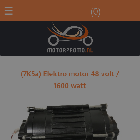
☰
(0)
(7K5a) Elektro motor 48 volt /
1600 watt