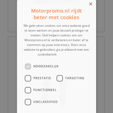
×
Motorpromo.nl rijdt
€ 19,99
beter met cookies
We gebruiken cookies om onze website goed
te laten werken en jouw bezoek prettiger te
maken. Ook helpen cookies ons om
Motorpromo.nl te verbeteren en beter af te
stemmen op jouw interesses. Door onze
(8J3p) Inbusboutset RVS (2stuks) M8x25
website te gebruiken, ga je akkoord met ons
cookiebeleid.
Lees verder
NOODZAKELIJK
PRESTATIE
TARGETING
FUNCTIONEEL
UNCLASSIFIED