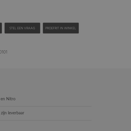
H
STEL EEN VRAAG
PROEFRIT IN WINKEL
0101
d en Nitro
 zijn leverbaar