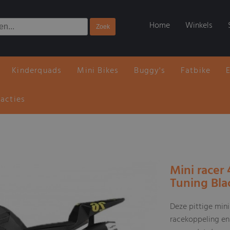
Home
Winkels
Kinderquads
Mini Bikes
Buggy's
Fatbike
 acties
Mini racer
Tuning Bla
Deze pittige mini
racekoppeling en 