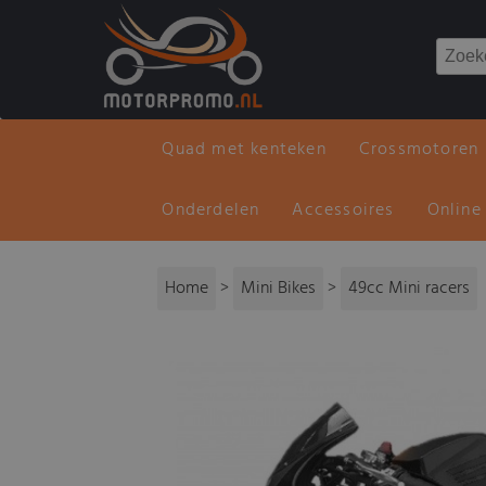
Quad met kenteken
Crossmotoren
Onderdelen
Accessoires
Online
Home
>
Mini Bikes
>
49cc Mini racers