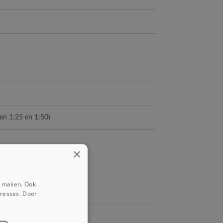
n 1:25 en 1:50)
×
e maken. Ook
eresses. Door