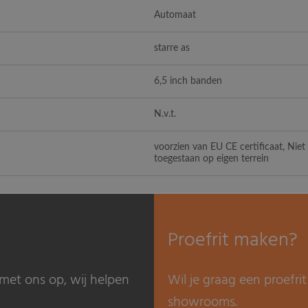
Automaat
starre as
6,5 inch banden
N.v.t.
voorzien van EU CE certificaat, Nie
toegestaan op eigen terrein
Proefrit maken?
met ons op, wij helpen
Wil je graag een proefr
showrooms.