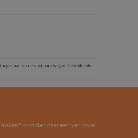
t toegestaan op de openbare wegen. Gebruik enkel
it maken? Kom dan naar een van onze