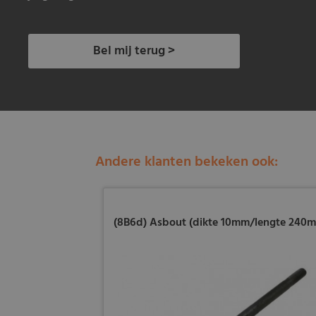
Bel mij terug >
Andere klanten bekeken ook:
(8B6d) Asbout (dikte 10mm/lengte 240