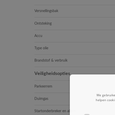
Versnellingsbak
Ontsteking
Accu
Type olie
Brandstof & verbruik
Veiligheidsopties
Parkeerrem
We gebruike
Duimgas
helpen cooki
Startonderbreker en alarm