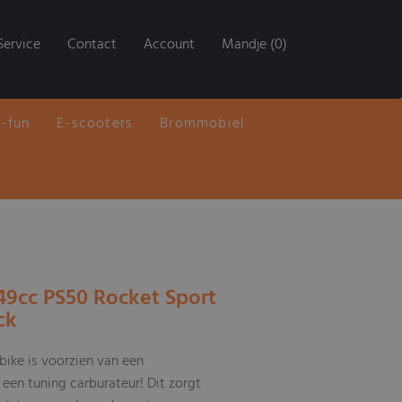
Service
Contact
Account
Mandje (0)
E-fun
E-scooters
Brommobiel
 49cc PS50 Rocket Sport
ck
bike is voorzien van een
een tuning carburateur! Dit zorgt