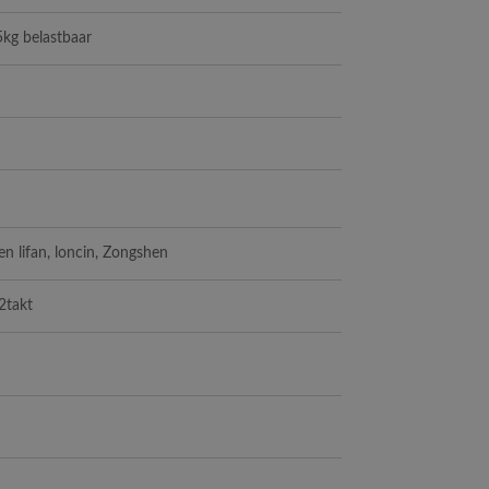
5kg belastbaar
n lifan, loncin, Zongshen
2takt