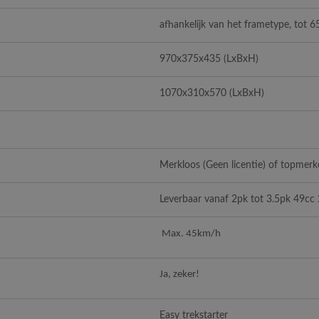
afhankelijk van het frametype, tot 6
970x375x435
(LxBxH)
1070x310x570
(LxBxH)
Merkloos (Geen licentie) of topmerke
Leverbaar vanaf 2pk tot 3.5pk 49cc 
Max. 45km/h
Ja, zeker!
Easy trekstarter