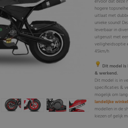
ervoor dat deze m
hogere topsnelhe
uitlaat met dubb
unieke sound! De
leverbaar in dive
uitgerust met een
veiligheidsoptie
45km/h
Dit model is 
& werkend.
Dit model is in v
specificaties & v
mogelijk om lang
landelijke winke
modellen in de s
kiezen of gelijk