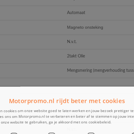
Automaat
Magneto onsteking
N.v.t.
2takt Olie
Mengsmering (mengverhouding tusse
Motorpromo.nl rijdt beter met cookies
N.v.t.
n cookies om onze website goed te laten werken en jouw bezoek prettiger t
Gashendel met begrenzer
es ons om Motorpromo.nl te verbeteren en beter af te stemmen op jouw int
onze website te gebruiken, ga je akkoord met ons cookiebeleid.
Lees verder
N.v.t.