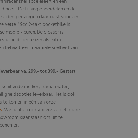
iniracer snel accelereert en een
id heeft. De tuning onderdelen en de
ele demper zorgen daarnaast voor een
ze vette 49cc 2-takt pocketbike is
rse mooie kleuren. De crosser is
 snelheidsbegrenzer als extra
 en behaalt een maximale snelheid van
leverbaar va. 299,- tot 399
- Gestart
,
erschillende merken, frame-maten,
eiligheidsopties leverbaar
Het is ook
.
s te komen in één van onze
ls
.
We hebben ook andere vergelijkbare
howroom klaar staan om uit te
 meenemen.