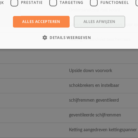
JK
PRESTATIE
TARGETING
FUNCTIONEEL
Dodemansknop met koord
ALLES ACCEPTEREN
ALLES AFWIJZEN
Geventileerde schijfremmen, voor ext
DETAILS WEERGEVEN
Ketting en tandwiel beschermers
Upside down voorvork
schokbrekers en instelbaar
schijfremmen geventileerd
geventileerde schijfremmen
Ketting aangedreven kettingspanner