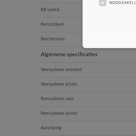
NOODZAKELI
Kill switch
Remschijven
Beschermers
Algemene specificaties
Veersysteem voorkant
Veersysteem achter
Remsysteem voor
Remsysteem achter
Aandrijving