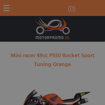
☰
(0)
Mini racer 49cc PS50 Rocket Sport
Tuning Orange