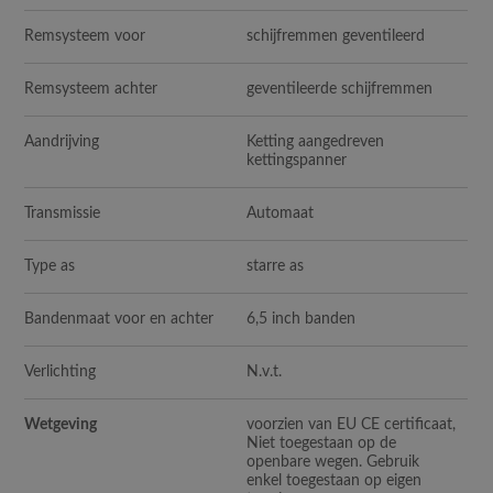
Remsysteem voor
schijfremmen geventileerd
Remsysteem achter
geventileerde schijfremmen
Aandrijving
Ketting aangedreven
kettingspanner
Transmissie
Automaat
Type as
starre as
Bandenmaat voor en achter
6,5 inch banden
Verlichting
N.v.t.
Wetgeving
voorzien van EU CE certificaat,
Niet toegestaan op de
openbare wegen. Gebruik
enkel toegestaan op eigen