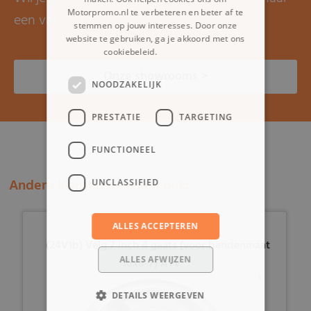
Motorpromo.nl te verbeteren en beter af te
een van onze showrooms.
stemmen op jouw interesses. Door onze
website te gebruiken, ga je akkoord met ons
cookiebeleid.
Lees verder
Onze showrooms >
NOODZAKELIJK
PRESTATIE
TARGETING
FUNCTIONEEL
Andere klanten bekeken ook:
UNCLASSIFIED
ALLES ACCEPTEREN
(24V1b) Velg 7 inch 4 gaats (voor bandenmaat
ALLES AFWIJZEN
16x8-7) ATV
DETAILS WEERGEVEN