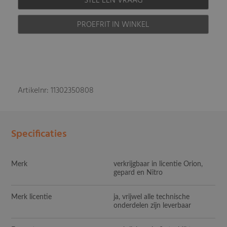
STEL EEN VRAAG
PROEFRIT IN WINKEL
Artikelnr: 11302350808
Specificaties
Merk
verkrijgbaar in licentie Orion,
gepard en Nitro
Merk licentie
ja, vrijwel alle technische
onderdelen zijn leverbaar