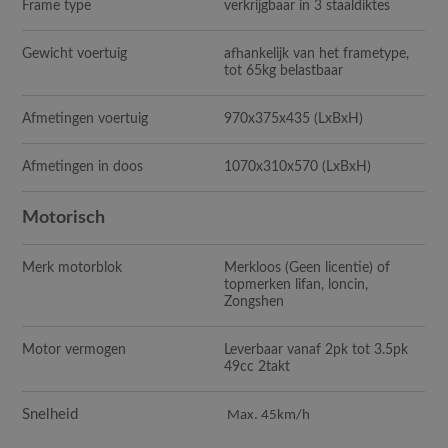
Frame type
verkrijgbaar in 3 staaldiktes
Gewicht voertuig
afhankelijk van het frametype,
tot 65kg belastbaar
Afmetingen voertuig
970x375x435
(LxBxH)
Afmetingen in doos
1070x310x570
(LxBxH)
Motorisch
Merk motorblok
Merkloos (Geen licentie) of
topmerken lifan, loncin,
Zongshen
Motor vermogen
Leverbaar vanaf 2pk tot 3.5pk
49cc 2takt
Snelheid
Max. 45km/h