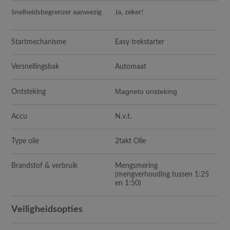
Snelheidsbegrenzer aanwezig
Ja, zeker!
Startmechanisme
Easy trekstarter
Versnellingsbak
Automaat
Magneto onsteking
Ontsteking
Accu
N.v.t.
Type olie
2takt Olie
Brandstof & verbruik
Mengsmering
(mengverhouding tussen 1:25
en 1:50)
Veiligheidsopties