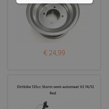
€ 24,99
Dirtbike 125cc Storm semi-automaat V2 14/12
Red