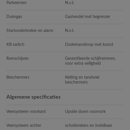
Parkeerrem
N.v.t.
Duimgas
Gashendel met begrenzer
Startonderbreker en alarm
N.v.t.
Kill switch
Dodemansknop met koord
Remschijven
Geventileerde schijfremmen,
voor extra veiligheid
Beschermers
Ketting en tandwiel
beschermers
Algemene specificaties
Veersysteem voorkant
Upside down voorvork
Veersysteem achter
schokbrekers en instelbaar