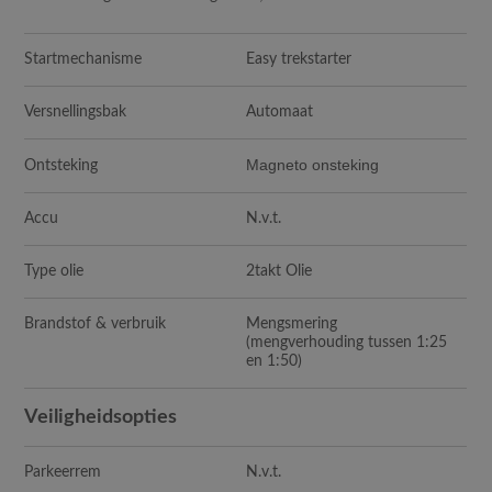
Startmechanisme
Easy trekstarter
Versnellingsbak
Automaat
Magneto onsteking
Ontsteking
Accu
N.v.t.
Type olie
2takt Olie
Brandstof & verbruik
Mengsmering
(mengverhouding tussen 1:25
en 1:50)
Veiligheidsopties
Parkeerrem
N.v.t.