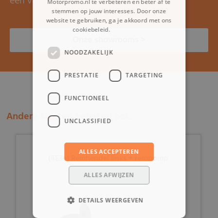
een van onze showrooms.
Motorpromo.nl te verbeteren en beter af te
stemmen op jouw interesses. Door onze
website te gebruiken, ga je akkoord met ons
cookiebeleid.
Lees verder
Onze showrooms >
NOODZAKELIJK
PRESTATIE
TARGETING
FUNCTIONEEL
Andere klanten bekeken ook:
UNCLASSIFIED
ALLES ACCEPTEREN
(4E3e) Remhendel links + rempomp
ALLES AFWIJZEN
DETAILS WEERGEVEN