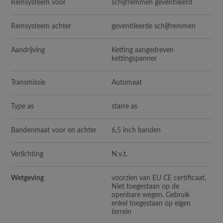
Remsysteem voor
schijfremmen geventileerd
Remsysteem achter
geventileerde schijfremmen
Aandrijving
Ketting aangedreven
kettingspanner
Transmissie
Automaat
Type as
starre as
Bandenmaat voor en achter
6,5 inch banden
Verlichting
N.v.t.
Wetgeving
voorzien van EU CE certificaat,
Niet toegestaan op de
openbare wegen. Gebruik
enkel toegestaan op eigen
terrein