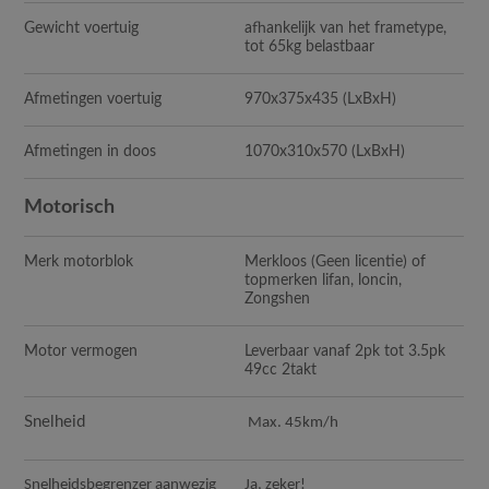
Gewicht voertuig
afhankelijk van het frametype,
tot 65kg belastbaar
Afmetingen voertuig
970x375x435
(LxBxH)
Afmetingen in doos
1070x310x570
(LxBxH)
Motorisch
Merk motorblok
Merkloos (Geen licentie) of
topmerken lifan, loncin,
Zongshen
Motor vermogen
Leverbaar vanaf 2pk tot 3.5pk
49cc 2takt
Snelheid
Max. 45km/h
Snelheidsbegrenzer aanwezig
Ja, zeker!