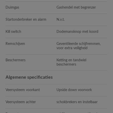
Duimgas
Gashendel met begrenzer
Startonderbreker en alarm
N.v.t.
Kill switch
Dodemansknop met koord
Remschijven
Geventileerde schijfremmen,
voor extra veiligheid
Beschermers
Ketting en tandwiel
beschermers
Algemene specificaties
Veersysteem voorkant
Upside down voorvork
Veersysteem achter
schokbrekers en instelbaar