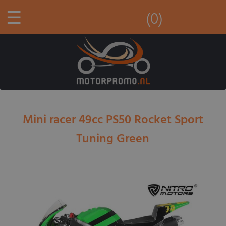
☰
(0)
Mini racer 49cc PS50 Rocket Sport
Tuning Green