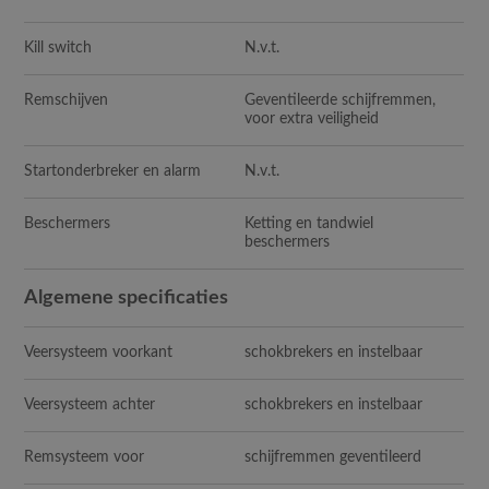
Kill switch
N.v.t.
Remschijven
Geventileerde schijfremmen,
voor extra veiligheid
Startonderbreker en alarm
N
.v.t.
Beschermers
Ketting en tandwiel
beschermers
Algemene specificaties
Veersysteem voorkant
schokbrekers en instelbaar
Veersysteem achter
schokbrekers en instelbaar
Remsysteem voor
schijfremmen geventileerd