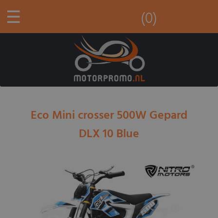
☰
(0)
Eco Mini crosser 500W Gepard
DLX 10 Blue