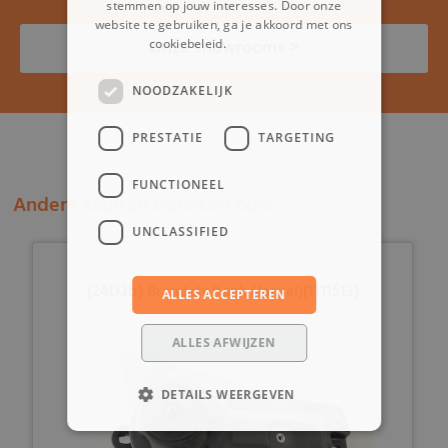
stemmen op jouw interesses. Door onze
website te gebruiken, ga je akkoord met ons
Onze showrooms >
cookiebeleid.
Lees verder
NOODZAKELIJK
PRESTATIE
TARGETING
FUNCTIONEEL
Andere klanten bekeken ook:
UNCLASSIFIED
(24D3b) Brandstoftank (Jackal)(1111513)
ALLES ACCEPTEREN
ALLES AFWIJZEN
DETAILS WEERGEVEN