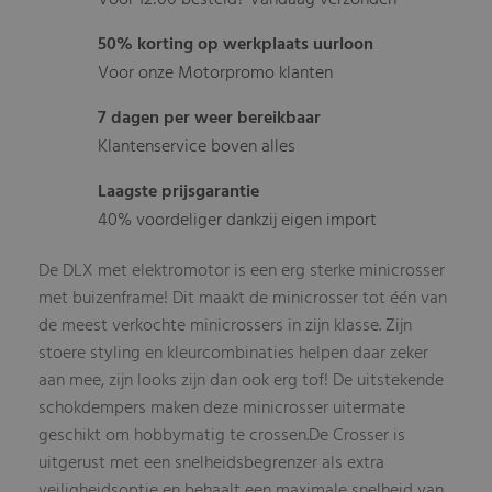
Voor 12:00 besteld? Vandaag verzonden
50% korting op werkplaats uurloon
Voor onze Motorpromo klanten
7 dagen per weer bereikbaar
Klantenservice boven alles
Laagste prijsgarantie
40% voordeliger dankzij eigen import
De DLX met elektromotor is een erg sterke minicrosser
met buizenframe! Dit maakt de minicrosser tot één van
de meest verkochte minicrossers in zijn klasse. Zijn
stoere styling en kleurcombinaties helpen daar zeker
aan mee, zijn looks zijn dan ook erg tof! De uitstekende
schokdempers maken deze minicrosser uitermate
geschikt om hobbymatig te crossen.De Crosser is
uitgerust met een snelheidsbegrenzer als extra
veiligheidsoptie en behaalt een maximale snelheid van