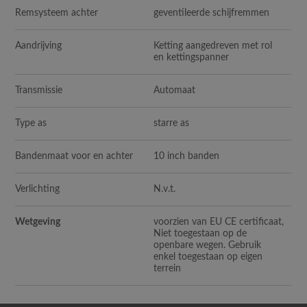
Remsysteem achter
geventileerde schijfremmen
Aandrijving
Ketting aangedreven met rol
en kettingspanner
Transmissie
Automaat
Type as
starre as
Bandenmaat voor en achter
10 inch banden
Verlichting
N.v.t.
Wetgeving
voorzien van EU CE certificaat,
Niet toegestaan op de
openbare wegen. Gebruik
enkel toegestaan op eigen
terrein