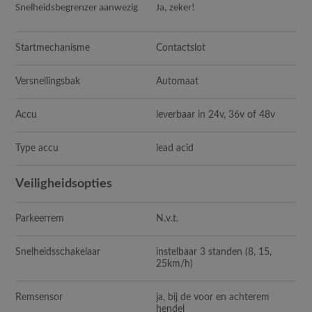
Snelheidsbegrenzer aanwezig
Ja, zeker!
Startmechanisme
Contactslot
Versnellingsbak
Automaat
Accu
leverbaar in 24v, 36v of 48v
Type accu
lead acid
Veiligheidsopties
Parkeerrem
N.v.t.
Snelheidsschakelaar
instelbaar 3 standen (8, 15,
25km/h)
Remsensor
ja, bij de voor en achterem
hendel