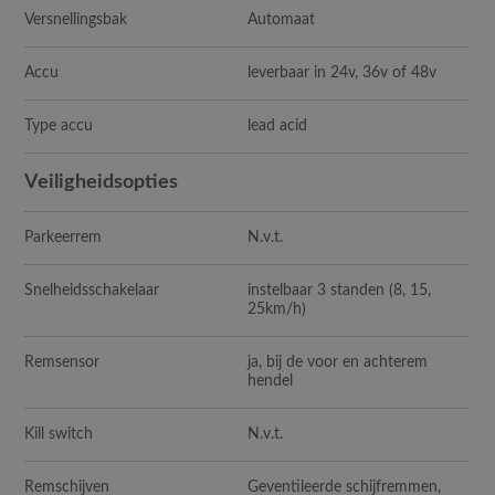
Versnellingsbak
Automaat
Accu
leverbaar in 24v, 36v of 48v
Type accu
lead acid
Veiligheidsopties
Parkeerrem
N.v.t.
Snelheidsschakelaar
instelbaar 3 standen (8, 15,
25km/h)
Remsensor
ja, bij de voor en achterem
hendel
Kill switch
N.v.t.
Remschijven
Geventileerde schijfremmen,