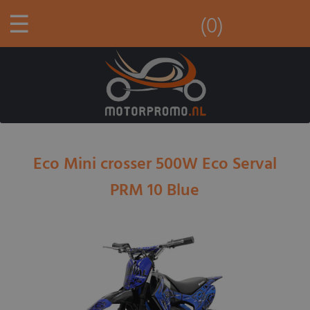
☰
(0)
Eco Mini crosser 500W Eco Serval
PRM 10 Blue