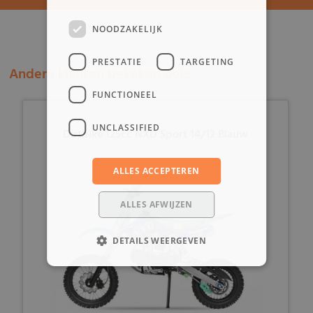
NOODZAKELIJK
PRESTATIE
TARGETING
Andere klanten bekeken ook:
FUNCTIONEEL
UNCLASSIFIED
Dirtbike 125cc NXD Sport 14/12 Blauw
ALLES ACCEPTEREN
ALLES AFWIJZEN
DETAILS WEERGEVEN