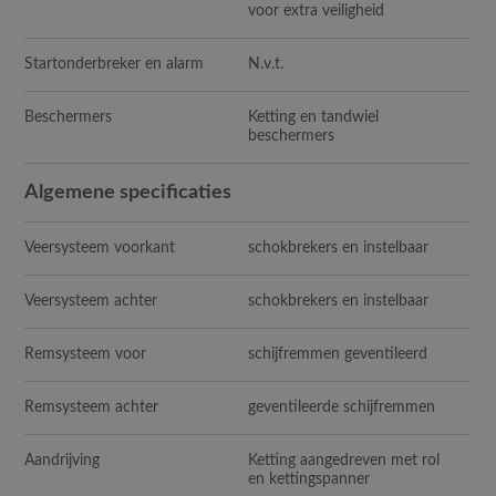
voor extra veiligheid
Startonderbreker en alarm
N
.v.t.
Beschermers
Ketting en tandwiel
beschermers
Algemene specificaties
Veersysteem voorkant
schokbrekers en instelbaar
Veersysteem achter
schokbrekers en instelbaar
Remsysteem voor
schijfremmen geventileerd
Remsysteem achter
geventileerde schijfremmen
Aandrijving
Ketting aangedreven met rol
en kettingspanner